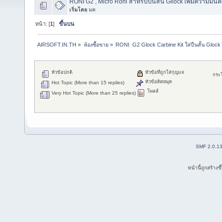
RONI G2 , Micro Roni สำหรับปืนสั้น Gllock เพิ่มความมั่น
เริ่มโดย
มด
หน้า: [
1
]
ขึ้นบน
AIRSOFT.IN.TH
»
ห้องซื้อขาย
»
RONI  G2 Glock Carbine Kit ใส่ปืนสั้น Glock 
หัวข้อปกติ
หัวข้อที่ถูกใส่กุญแจ
กระ
หัวข้อติดหมุด
Hot Topic (More than 15 replies)
โพลล์
Very Hot Topic (More than 25 replies)
SMF 2.0.1
หน้านี้ถูกสร้าง