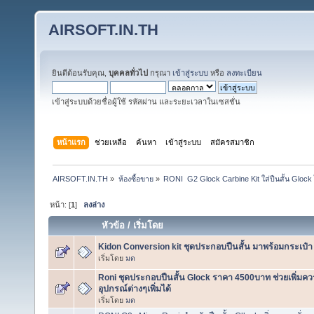
AIRSOFT.IN.TH
ยินดีต้อนรับคุณ,
บุคคลทั่วไป
กรุณา
เข้าสู่ระบบ
หรือ
ลงทะเบียน
เข้าสู่ระบบด้วยชื่อผู้ใช้ รหัสผ่าน และระยะเวลาในเซสชั่น
หน้าแรก
ช่วยเหลือ
ค้นหา
เข้าสู่ระบบ
สมัครสมาชิก
AIRSOFT.IN.TH
»
ห้องซื้อขาย
»
RONI  G2 Glock Carbine Kit ใส่ปืนสั้น Glock 
หน้า: [
1
]
ลงล่าง
หัวข้อ
/
เริ่มโดย
Kidon Conversion kit ชุดประกอบปืนสั้น มาพร้อมกระเป
เริ่มโดย
มด
Roni ชุดประกอบปืนสั้น Glock ราคา 4500บาท ช่วยเพิ่มคว
อุปกรณ์ต่างๆเพิ่มได้
เริ่มโดย
มด