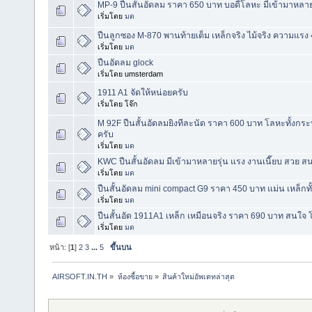
MP-9 ปืนสั้นอัดลม ราคา 650 บาท บอดี้โลหะ มีเข้ามาหลา
เริ่มโดย
มด
ปืนลูกซอง M-870 พานท้ายเต็ม เหล็กจริง ไม้จริง ความแร
เริ่มโดย
มด
ปืนอัดลม glock
เริ่มโดย umsterdam
1911 A1 จัดให้หน่อยครับ
เริ่มโดย โจ๊ก
M 92F ปืนสั้นอัดลมยิงทีละนัด ราคา 600 บาท โลหะทั้งก
ครับ
เริ่มโดย
มด
KWC ปืนสั้นอัดลม มีเข้ามาหลายรุ่น แรง งานเนี๊ยบ สวย
เริ่มโดย
มด
ปืนสั้นอัดลม mini compact G9 ราคา 450 บาท แม่น เหล็กท
เริ่มโดย
มด
ปืนสั้นอัด 1911A1 เหล็ก เหมือนจริง ราคา 690 บาท สนใ
เริ่มโดย
มด
หน้า: [
1
]
2
3
...
5
ขึ้นบน
AIRSOFT.IN.TH
»
ห้องซื้อขาย
»
สินค้าใหม่อัพเดทล่าสุด