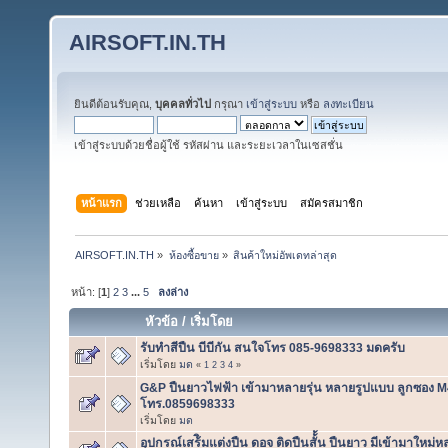
AIRSOFT.IN.TH
ยินดีต้อนรับคุณ,
บุคคลทั่วไป
กรุณา
เข้าสู่ระบบ
หรือ
ลงทะเบียน
เข้าสู่ระบบด้วยชื่อผู้ใช้ รหัสผ่าน และระยะเวลาในเซสชั่น
หน้าแรก
ช่วยเหลือ
ค้นหา
เข้าสู่ระบบ
สมัครสมาชิก
AIRSOFT.IN.TH
»
ห้องซื้อขาย
»
สินค้าใหม่อัพเดทล่าสุด
หน้า: [
1
]
2
3
...
5
ลงล่าง
หัวข้อ
/
เริ่มโดย
รับทำสีปืน บีบีกัน สนใจโทร 085-9698333 มดครับ
เริ่มโดย
มด
«
1
2
3
4
»
G&P ปืนยาวไฟฟ้า เข้ามาหลายรุ่น หลายรูปแบบ ลูกซอง M4
โทร.0859698333
เริ่มโดย
มด
อุปกรณ์เสร้ิมแต่งปืน ดอจ ติดปืนสั้้น ปืนยาว มีเข้ามาให