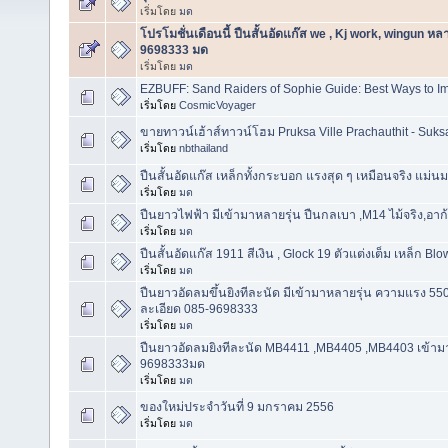
เริ่มโดย
มด
โปรโมชั่นเดือนนี้ ปืนสั้นอัดแก๊ส we , Kj work, wingun ห
9698333 มด
เริ่มโดย
มด
EZBUFF: Sand Raiders of Sophie Guide: Best Ways to Imp
เริ่มโดย
CosmicVoyager
ขายทาวน์เฮ้าส์ทาวน์โฮม Pruksa Ville Prachauthit - Suk
เริ่มโดย
nbthailand
ปืนสั้นอัดแก๊ส เหล็กทั้งกระบอก แรงสุด ๆ เหมือนจริง แม่นมา
เริ่มโดย
มด
ปืนยาวไฟฟ้า มีเข้ามาหลายรุ่น ปืนกลเบา ,M14 ไม้จริง,
เริ่มโดย
มด
ปืนสั้นอัดแก๊ส 1911 สีเงิน , Glock 19 ตัวแต่งเต็ม เหล็ก B
เริ่มโดย
มด
ปืนยาวอัดลมขึ้นยิงทีละนัด มีเข้ามาหลายรุ่น ความแรง
ละเอียด 085-9698333
เริ่มโดย
มด
ปืนยาวอัดลมยิงทีละนัด MB4411 ,MB4405 ,MB4403 เข้า
9698333มด
เริ่มโดย
มด
ของใหม่ประจำวันที่ 9 มกราคม 2556
เริ่มโดย
มด