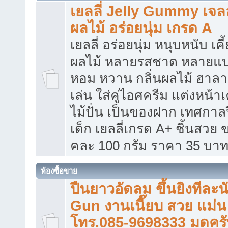
เยลลี่ Jelly Gummy เจ
ผลไม้ อร่อยนุ่ม เกรด A
เยลลี่ อร่อยนุ่ม หนุบหนับ เค
ผลไม้ หลายรสชาด หลายแบ
หอม หวาน กลิ่นผลไม้ ฮา
เล่น ใส่คู่ไอศครีม แต่งหน้า
ไม้ปั่น เป็นของฝาก เทศกาลป
เด็ก เยลลี่เกรด A+ ชิ้นสวย
คละ 100 กรัม ราคา 35 บา
ห้องซื้อขาย
ปืนยาวอัดลม ขึ้นยิงทีละ
Gun งานเนี๊ยบ สวย แม่น
โทร.085-9698333 มดครั