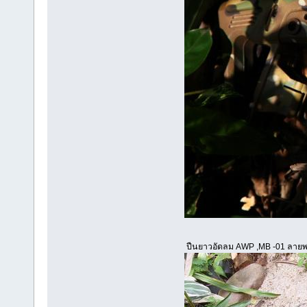
ปืนยาวอัดลม AWP ,MB -01 ลาย