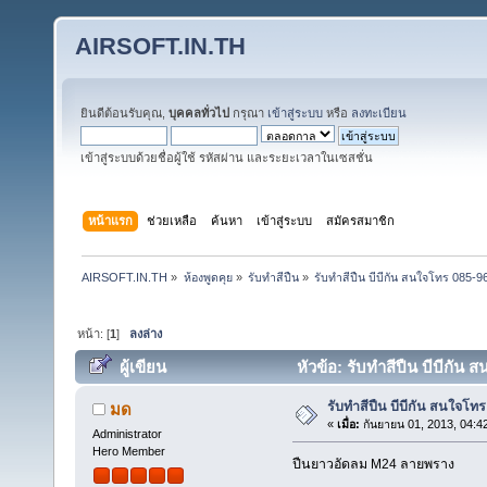
AIRSOFT.IN.TH
ยินดีต้อนรับคุณ,
บุคคลทั่วไป
กรุณา
เข้าสู่ระบบ
หรือ
ลงทะเบียน
เข้าสู่ระบบด้วยชื่อผู้ใช้ รหัสผ่าน และระยะเวลาในเซสชั่น
หน้าแรก
ช่วยเหลือ
ค้นหา
เข้าสู่ระบบ
สมัครสมาชิก
AIRSOFT.IN.TH
»
ห้องพูดคุย
»
รับทำสีปืน
»
รับทำสีปืน บีบีกัน สนใจโทร 085-
หน้า: [
1
]
ลงล่าง
ผู้เขียน
หัวข้อ: รับทำสีปืน บีบีกัน
รับทำสีปืน บีบีกัน สนใจโ
มด
«
เมื่อ:
กันยายน 01, 2013, 04:4
Administrator
Hero Member
ปืนยาวอัดลม M24 ลายพราง