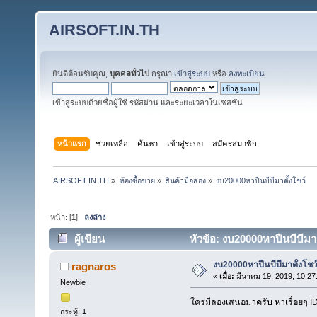
AIRSOFT.IN.TH
ยินดีต้อนรับคุณ,
บุคคลทั่วไป
กรุณา
เข้าสู่ระบบ
หรือ
ลงทะเบียน
เข้าสู่ระบบด้วยชื่อผู้ใช้ รหัสผ่าน และระยะเวลาในเซสชั่น
หน้าแรก
ช่วยเหลือ
ค้นหา
เข้าสู่ระบบ
สมัครสมาชิก
AIRSOFT.IN.TH
»
ห้องซื้อขาย
»
สินค้ามือสอง
»
งบ20000หาปืนบีบีมาตั้งโชว์ 
หน้า: [
1
]
ลงล่าง
ผู้เขียน
หัวข้อ: งบ20000หาปืนบีบีมาตั
งบ20000หาปืนบีบีมาตั้งโชว
ragnaros
«
เมื่อ:
มีนาคม 19, 2019, 10:27
Newbie
ใครมีลองเสนอมาครับ หาเรื่อยๆ 
กระทู้: 1