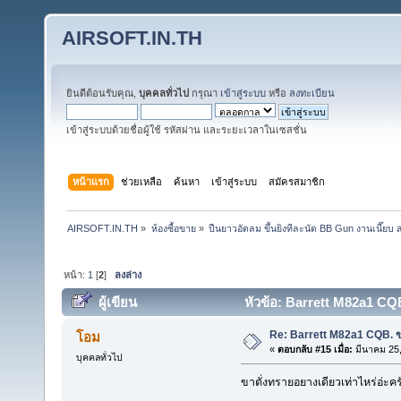
AIRSOFT.IN.TH
ยินดีต้อนรับคุณ,
บุคคลทั่วไป
กรุณา
เข้าสู่ระบบ
หรือ
ลงทะเบียน
เข้าสู่ระบบด้วยชื่อผู้ใช้ รหัสผ่าน และระยะเวลาในเซสชั่น
หน้าแรก
ช่วยเหลือ
ค้นหา
เข้าสู่ระบบ
สมัครสมาชิก
AIRSOFT.IN.TH
»
ห้องซื้อขาย
»
ปืนยาวอัดลม ขึ้นยิงทีละนัด BB Gun งานเนี๊ย
หน้า:
1
[
2
]
ลงล่าง
ผู้เขียน
หัวข้อ: Barrett M82a1 CQB
Re: Barrett M82a1 CQB. ข
โอม
«
ตอบกลับ #15 เมื่อ:
มีนาคม 25,
บุคคลทั่วไป
ขาตั่งทรายอยางเดียวเท่าไหร่อ่ะคร