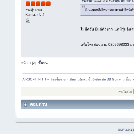
อ้างจาก: tanakrit ที่ ธันวาคม 09, 201
ตัวCQBเหลือไหมครับราคาเท่าไหร่ครั
กระทู้: 1304
Karma: +4/-2
ไม่มีครับ มีแต่ตัวยาว แต่มีรุ่นอื
หรือโทรสอบถาม 0859698333 มด
หน้า:
1
[
2
]
ขึ้นบน
AIRSOFT.IN.TH
»
ห้องซื้อขาย
»
ปืนยาวอัดลม ขึ้นยิงทีละนัด BB Gun งานเนี๊ย
กระโดดไป:
ตอบด่วน
SMF 2.0.1