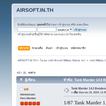
AIRSOFT.IN.TH
ยินดีต้อนรับคุณ,
บุคคลทั่วไป
กรุณา
เข้าสู่ระบบ
หรือ
ลงทะเบียน
เข้าสู่ระบบด้วยชื่อผู้ใช้ รหัสผ่าน และระยะเวลาในเซสชั่น
หน้าแรก
ช่วยเหลือ
ค้นหา
เข้าสู่ระบบ
สมัครสมาชิก
AIRSOFT.IN.TH
»
โมเดล รถถัง ฟิกเกอร์ Military Slotcar ฯลฯ 
»
รถถัง Military
หน้า: [
1
]
ลงล่าง
ผู้เขียน
หัวข้อ: Tank Marder 1A3 B
Tank Marder 1A3 Bundes
มด
«
เมื่อ:
มิถุนายน 16, 2024, 11:
Administrator
Hero Member
1/87 Tank Marder 