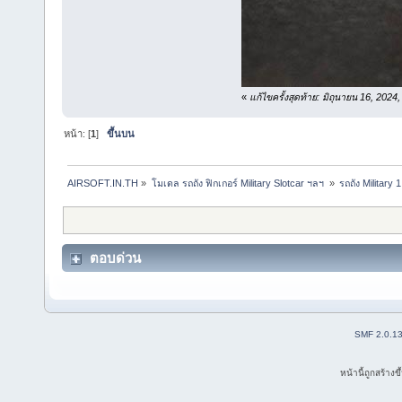
«
แก้ไขครั้งสุดท้าย: มิถุนายน 16, 202
หน้า: [
1
]
ขึ้นบน
AIRSOFT.IN.TH
»
โมเดล รถถัง ฟิกเกอร์ Military Slotcar ฯลฯ 
»
รถถัง Military
ตอบด่วน
SMF 2.0.1
หน้านี้ถูกสร้าง