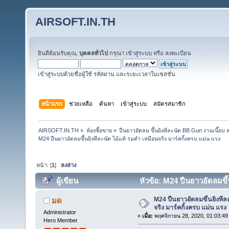
AIRSOFT.IN.TH
ยินดีต้อนรับคุณ,
บุคคลทั่วไป
กรุณา
เข้าสู่ระบบ
หรือ
ลงทะเบียน
เข้าสู่ระบบด้วยชื่อผู้ใช้ รหัสผ่าน และระยะเวลาในเซสชั่น
หน้าแรก
ช่วยเหลือ
ค้นหา
เข้าสู่ระบบ
สมัครสมาชิก
AIRSOFT.IN.TH
»
ห้องซื้อขาย
»
ปืนยาวอัดลม ขึ้นยิงทีละนัด BB Gun งานเนี๊ย
M24 ปืนยาวอัดลมขึ้นยิงทีละนัด ไม้แท้ รมดำ เหมือนจริง มาร์คกิ้งครบ แม่น แรง
หน้า: [
1
]
ลงล่าง
ผู้เขียน
หัวข้อ: M24 ปืนยาวอัดลมขึ้
20188 ครั้ง)
M24 ปืนยาวอัดลมขึ้นยิงทีล
มด
จริง มาร์คกิ้งครบ แม่น แรง
Administrator
«
เมื่อ:
พฤศจิกายน 28, 2020, 01:03:49
Hero Member