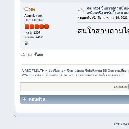
Re: M24 ปืนยาวอัดลมขึ้นยิ
มด
เหมือนจริง มาร์คกิ้งครบ แม
Administrator
«
ตอบกลับ #1 เมื่อ:
มกราคม 16, 2021,
Hero Member
สนใจสอบถามได
กระทู้: 1307
Karma: +4/-2
หน้า: [
1
]
ขึ้นบน
AIRSOFT.IN.TH
»
ห้องซื้อขาย
»
ปืนยาวอัดลม ขึ้นยิงทีละนัด BB Gun งานเนี๊ย
M24 ปืนยาวอัดลมขึ้นยิงทีละนัด ไม้แท้ รมดำ เหมือนจริง มาร์คกิ้งครบ แม่น แรง
กระโดดไป:
ตอบด่วน
SMF 2.0.1