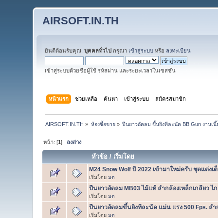
AIRSOFT.IN.TH
ยินดีต้อนรับคุณ,
บุคคลทั่วไป
กรุณา
เข้าสู่ระบบ
หรือ
ลงทะเบียน
เข้าสู่ระบบด้วยชื่อผู้ใช้ รหัสผ่าน และระยะเวลาในเซสชั่น
หน้าแรก
ช่วยเหลือ
ค้นหา
เข้าสู่ระบบ
สมัครสมาชิก
AIRSOFT.IN.TH
»
ห้องซื้อขาย
»
ปืนยาวอัดลม ขึ้นยิงทีละนัด BB Gun งานเ
หน้า: [
1
]
ลงล่าง
หัวข้อ
/
เริ่มโดย
M24 Snow Wolf ปี 2022 เข้ามาใหม่ครับ ชุดแต่งเ
เริ่มโดย
มด
ปืนยาวอัดลม MB03 ไม้แท้ ลำกล้องเหล็กเกลียว ไ
เริ่มโดย
มด
ปืนยาวอัดลมขึ้นยิงทีละนัด แม่น แรง 500 Fps. ลำ
เริ่มโดย
มด