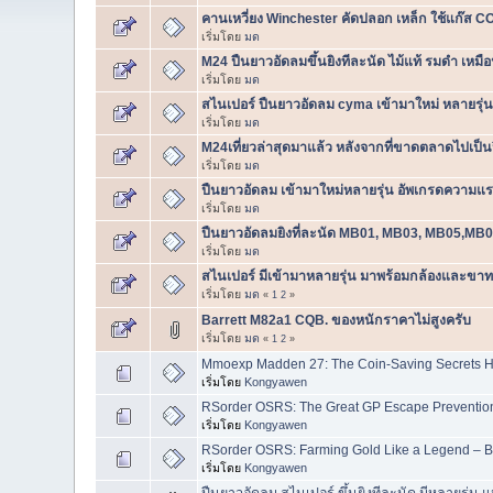
คานเหวี่ยง Winchester คัดปลอก เหล็ก ใช้แก๊ส
เริ่มโดย
มด
M24 ปืนยาวอัดลมขึ้นยิงทีละนัด ไม้แท้ รมดำ เหมือ
เริ่มโดย
มด
สไนเปอร์ ปืนยาวอัดลม cyma เข้ามาใหม่ หลายรุ่
เริ่มโดย
มด
M24เที่ยวล่าสุดมาแล้ว หลังจากที่ขาดตลาดไปเป็น
เริ่มโดย
มด
ปืนยาวอัดลม เข้ามาใหม่หลายรุ่น อัพเกรดความ
เริ่มโดย
มด
ปืนยาวอัดลมยิงที่ละนัด MB01, MB03, MB05,MB0
เริ่มโดย
มด
สไนเปอร์ มีเข้ามาหลายรุ่น มาพร้อมกล้องและขาท
เริ่มโดย
มด
«
1
2
»
Barrett M82a1 CQB. ของหนักราคาไม่สูงครับ
เริ่มโดย
มด
«
1
2
»
Mmoexp Madden 27: The Coin-Saving Secrets Hi
เริ่มโดย
Kongyawen
RSorder OSRS: The Great GP Escape Preventio
เริ่มโดย
Kongyawen
RSorder OSRS: Farming Gold Like a Legend – B
เริ่มโดย
Kongyawen
ปืนยาวอัดลม สไนเปอร์ ขึ้นยิงทีละนัด มีหลายรุ่