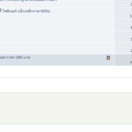
อดี้ โพลิเมอร์ แม็กเหล็กราคา650บ
1
mpact ราคา 280 บาท
6