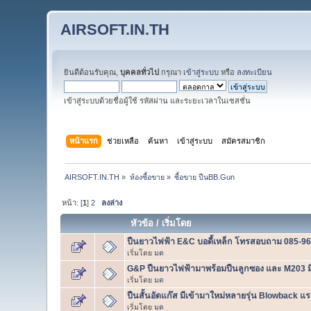
AIRSOFT.IN.TH
ยินดีต้อนรับคุณ,
บุคคลทั่วไป
กรุณา
เข้าสู่ระบบ
หรือ
ลงทะเบียน
เข้าสู่ระบบด้วยชื่อผู้ใช้ รหัสผ่าน และระยะเวลาในเซสชั่น
หน้าแรก
ช่วยเหลือ
ค้นหา
เข้าสู่ระบบ
สมัครสมาชิก
AIRSOFT.IN.TH
»
ห้องซื้อขาย
»
ซื้อขาย ปืนBB.Gun
หน้า: [
1
]
2
ลงล่าง
หัวข้อ
/
เริ่มโดย
ปืนยาวไฟฟ้า E&C บอดี้เหล็ก โทรสอบถาม 085-9
เริ่มโดย
มด
G&P ปืนยาวไฟฟ้ามาพร้อมปืนลูกซอง และ M203 มี
เริ่มโดย
มด
ปืนสั้นอัดแก๊ส มีเข้ามาใหม่หลายรุ่น Blowback 
เริ่มโดย
มด