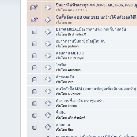
ปืนยาวไฟฟ้าตระกูล M4 ,MP-5, AK, G-36, P-90 ,
เริ่มโดย
มด
«
1
2
3
4
»
ปืนสั้นอัดลม BB Gun 1911 นกง้างได้ หลังอ่อนใช้ได
เริ่มโดย
มด
Barret M82A1มือ2ราคาประมาณกี่บาทครับ
เริ่มโดย BirdmattricX
อยากทราบปืนk7ยังมีอยู่ใหมคับ
เริ่มโดย paitoon
สอบถาม MB10 D
เริ่มโดย CruzDoyle
ไรเฟิล
เริ่มโดย Abizatos
สั่งของครับ
เริ่มโดย lord
สนใจสั่งซื้อ M24 (รบกวนข้อมูลเพิ่มเติมหน่อยครับ)
เริ่มโดย NVzNVz
ต้องการ ซื้อ m24 ครบชุด ครับ
เริ่มโดย katioo
ซื้อปืน
เริ่มโดย เด็ก ห้วยสิงห์
สอบถาม
เริ่มโดย ปิยะ
ผมอยากทราบว่าปืนอัดลมยาว มีตัวไหนบ้างที่ราคาเ