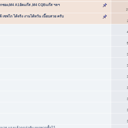
ลูกซอง,M4 A1อัดแก๊ส ,M4 CQBแก๊ส ฯลฯ
2
้ เซฟไก ได้จริง งานไต้หวัน เนี๊ยบสวย ครับ
บาๆ แรงแล้วถูกอ่าคับ ผมอยากซื้อไว้