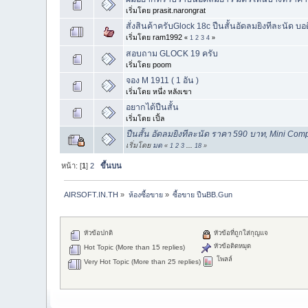
เริ่มโดย prasit.narongrat
สั่งสินค้าครับGlock 18c ปืนสั้นอัดลมยิงทีละนัด บ
เริ่มโดย ram1992
«
1
2
3
4
»
สอบถาม GLOCK 19 ครับ
เริ่มโดย poom
จอง M 1911 ( 1 อัน )
เริ่มโดย หนึ่ง หลังเขา
อยากได้ปืนสั้น
เริ่มโดย เปิ้ล
ปืนสั้น อัดลมยิงทีละนัด ราคา 590 บาท, Mini Co
เริ่มโดย
มด
«
1
2
3
...
18
»
หน้า: [
1
]
2
ขึ้นบน
AIRSOFT.IN.TH
»
ห้องซื้อขาย
»
ซื้อขาย ปืนBB.Gun
หัวข้อปกติ
หัวข้อที่ถูกใส่กุญแจ
หัวข้อติดหมุด
Hot Topic (More than 15 replies)
โพลล์
Very Hot Topic (More than 25 replies)