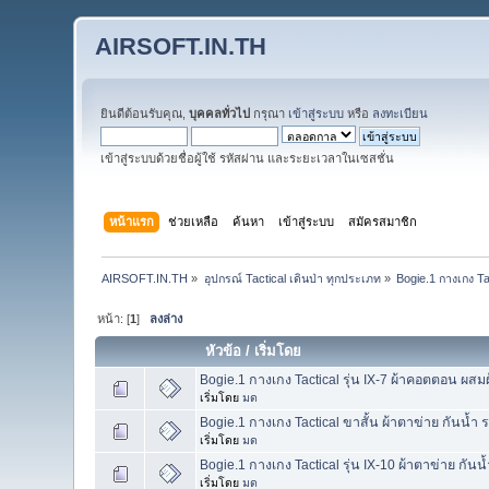
AIRSOFT.IN.TH
ยินดีต้อนรับคุณ,
บุคคลทั่วไป
กรุณา
เข้าสู่ระบบ
หรือ
ลงทะเบียน
เข้าสู่ระบบด้วยชื่อผู้ใช้ รหัสผ่าน และระยะเวลาในเซสชั่น
หน้าแรก
ช่วยเหลือ
ค้นหา
เข้าสู่ระบบ
สมัครสมาชิก
AIRSOFT.IN.TH
»
อุปกรณ์ Tactical เดินป่า ทุกประเภท
»
Bogie.1 กางเกง Tac
หน้า: [
1
]
ลงล่าง
หัวข้อ
/
เริ่มโดย
Bogie.1 กางเกง Tactical รุ่น IX-7 ผ้าคอตตอน ผส
เริ่มโดย
มด
Bogie.1 กางเกง Tactical ขาสั้น ผ้าตาข่าย กันน
เริ่มโดย
มด
Bogie.1 กางเกง Tactical รุ่น IX-10 ผ้าตาข่าย ก
เริ่มโดย
มด