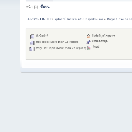
หน้า: [
1
]
ขึ้นบน
AIRSOFT.IN.TH
»
อุปกรณ์ Tactical เดินป่า ทุกประเภท
»
Bogie.1 กางเกง Tac
หัวข้อปกติ
หัวข้อที่ถูกใส่กุญแจ
หัวข้อติดหมุด
Hot Topic (More than 15 replies)
โพลล์
Very Hot Topic (More than 25 replies)