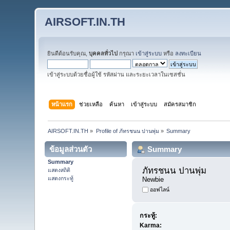
AIRSOFT.IN.TH
ยินดีต้อนรับคุณ,
บุคคลทั่วไป
กรุณา
เข้าสู่ระบบ
หรือ
ลงทะเบียน
เข้าสู่ระบบด้วยชื่อผู้ใช้ รหัสผ่าน และระยะเวลาในเซสชั่น
หน้าแรก
ช่วยเหลือ
ค้นหา
เข้าสู่ระบบ
สมัครสมาชิก
AIRSOFT.IN.TH
»
Profile of ภัทรชนน ปานพุ่ม
»
Summary
ข้อมูลส่วนตัว
Summary
Summary
ภัทรชนน ปานพุ่ม 
แสดงสถิติ
แสดงกระทู้
Newbie
ออฟไลน์
กระทู้:
Karma: