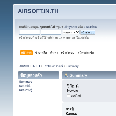
AIRSOFT.IN.TH
ยินดีต้อนรับคุณ,
บุคคลทั่วไป
กรุณา
เข้าสู่ระบบ
หรือ
ลงทะเบียน
เข้าสู่ระบบด้วยชื่อผู้ใช้ รหัสผ่าน และระยะเวลาในเซสชั่น
หน้าแรก
ช่วยเหลือ
ค้นหา
เข้าสู่ระบบ
สมัครสมาชิก
AIRSOFT.IN.TH
»
Profile of วิวัฒน์
»
Summary
ข้อมูลส่วนตัว
Summary
Summary
วิวัฒน์ 
แสดงสถิติ
แสดงกระทู้
Newbie
ออฟไลน์
กระทู้:
Karma: