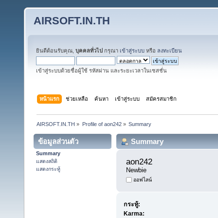
AIRSOFT.IN.TH
ยินดีต้อนรับคุณ,
บุคคลทั่วไป
กรุณา
เข้าสู่ระบบ
หรือ
ลงทะเบียน
เข้าสู่ระบบด้วยชื่อผู้ใช้ รหัสผ่าน และระยะเวลาในเซสชั่น
หน้าแรก
ช่วยเหลือ
ค้นหา
เข้าสู่ระบบ
สมัครสมาชิก
AIRSOFT.IN.TH
»
Profile of aon242
»
Summary
ข้อมูลส่วนตัว
Summary
Summary
aon242 
แสดงสถิติ
แสดงกระทู้
Newbie
ออฟไลน์
กระทู้:
Karma: