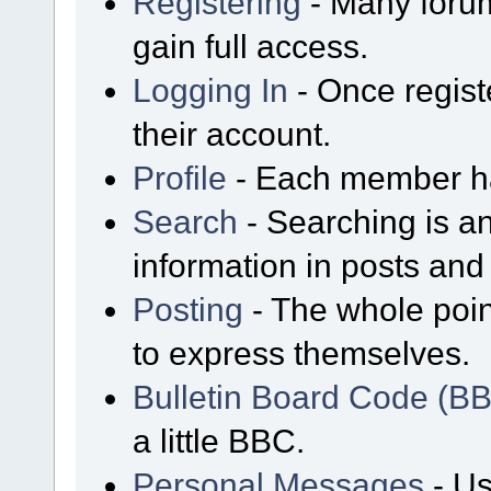
Registering
- Many forum
gain full access.
Logging In
- Once regist
their account.
Profile
- Each member has
Search
- Searching is an
information in posts and 
Posting
- The whole poin
to express themselves.
Bulletin Board Code (B
a little BBC.
Personal Messages
- Us