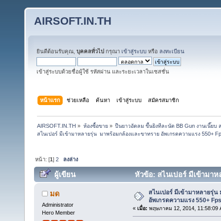
AIRSOFT.IN.TH
ยินดีต้อนรับคุณ,
บุคคลทั่วไป
กรุณา
เข้าสู่ระบบ
หรือ
ลงทะเบียน
เข้าสู่ระบบด้วยชื่อผู้ใช้ รหัสผ่าน และระยะเวลาในเซสชั่น
หน้าแรก
ช่วยเหลือ
ค้นหา
เข้าสู่ระบบ
สมัครสมาชิก
AIRSOFT.IN.TH
»
ห้องซื้อขาย
»
ปืนยาวอัดลม ขึ้นยิงทีละนัด BB Gun งานเนี๊ย
สไนเปอร์ มีเข้ามาหลายรุ่น  มาพร้อมกล้องและขาทราย อัพเกรดความแรง 550+ Fps
หน้า: [
1
]
2
ลงล่าง
ผู้เขียน
หัวข้อ: สไนเปอร์ มีเข้ามา
(อ่าน 163532 ครั้ง)
สไนเปอร์ มีเข้ามาหลายรุ่
มด
อัพเกรดความแรง 550+ Fps.
Administrator
«
เมื่อ:
พฤษภาคม 12, 2014, 11:58:09 
Hero Member