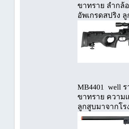
ขาทราย ลำกล้อง
อัพเกรดสปริง ล
MB4401 well ร
ขาทราย ความแร
ลูกสูบมาจากโรง