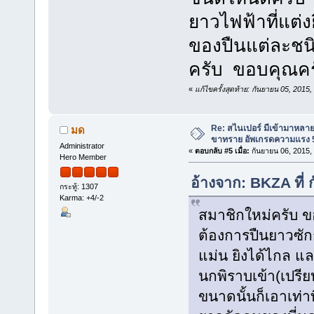
ยาวไฟฟ้าที่แต่
ของปืนแต่ละชนิ
ครับ ขอบคุณคร
«
แก้ไขครั้งสุดท้าย: กันยายน 05, 201
Re: สไนเปอร์ มีเข้ามาหลาย
มด
ขาทราย อัพเกรดความแรง 5
Administrator
«
ตอบกลับ #5 เมื่อ:
กันยายน 06, 2015,
Hero Member
อ้างจาก: BKZA ที่
กระทู้: 1307
Karma: +4/-2
สมาชิกใหม่ครับ 
ต้องการปืนยาวซักก
แม่น ยิงได้ไกล 
นกพิราบเข้า(เปรีย
ขนาดนั้นก็เอาเท่า