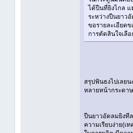
ได้ปืนที่ยิงไกล
ระหว่างปืนยาวอั
ขอรายละเอียดของ
การตัดสินใจเลื
สรุปฟันธงไปเลยน
หลายหน้ากระดา
ปืนยาวอัดลมยิงทีล
ความเรียบง่าย(เท