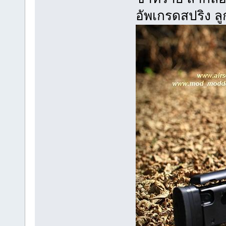
อัพเกรดสปริง ล