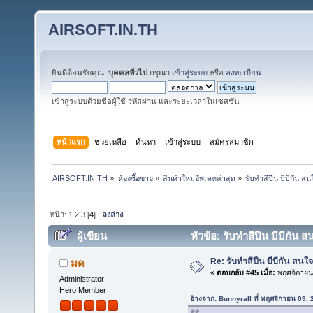
AIRSOFT.IN.TH
ยินดีต้อนรับคุณ,
บุคคลทั่วไป
กรุณา
เข้าสู่ระบบ
หรือ
ลงทะเบียน
เข้าสู่ระบบด้วยชื่อผู้ใช้ รหัสผ่าน และระยะเวลาในเซสชั่น
หน้าแรก
ช่วยเหลือ
ค้นหา
เข้าสู่ระบบ
สมัครสมาชิก
AIRSOFT.IN.TH
»
ห้องซื้อขาย
»
สินค้าใหม่อัพเดทล่าสุด
»
รับทำสีปืน บีบีกัน 
หน้า:
1
2
3
[
4
]
ลงล่าง
ผู้เขียน
หัวข้อ: รับทำสีปืน บีบีกัน
Re: รับทำสีปืน บีบีกัน สน
มด
«
ตอบกลับ #45 เมื่อ:
พฤศจิกายน 
Administrator
Hero Member
อ้างจาก: Bunnyrall ที่ พฤศจิกายน 09,