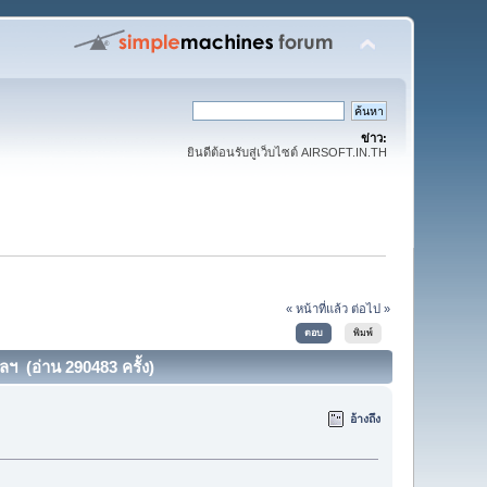
ข่าว:
ยินดีต้อนรับสู่เว็บไซต์ AIRSOFT.IN.TH
« หน้าที่แล้ว
ต่อไป »
ตอบ
พิมพ์
ฯ (อ่าน 290483 ครั้ง)
อ้างถึง