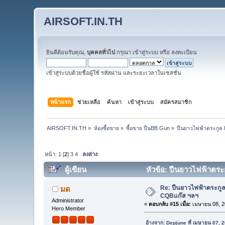
AIRSOFT.IN.TH
ยินดีต้อนรับคุณ,
บุคคลทั่วไป
กรุณา
เข้าสู่ระบบ
หรือ
ลงทะเบียน
เข้าสู่ระบบด้วยชื่อผู้ใช้ รหัสผ่าน และระยะเวลาในเซสชั่น
หน้าแรก
ช่วยเหลือ
ค้นหา
เข้าสู่ระบบ
สมัครสมาชิก
AIRSOFT.IN.TH
»
ห้องซื้อขาย
»
ซื้อขาย ปืนBB.Gun
»
ปืนยาวไฟฟ้าตระกูล 
หน้า:
1
[
2
]
3
4
ลงล่าง
ผู้เขียน
หัวข้อ: ปืนยาวไฟฟ้าตระ
Re: ปืนยาวไฟฟ้าตระกูล
มด
CQBแก๊ส ฯลฯ
Administrator
«
ตอบกลับ #15 เมื่อ:
เมษายน 08, 2
Hero Member
อ้างจาก: Depjune ที่ เมษายน 07, 