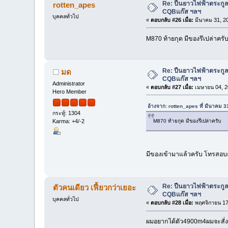
Re: ปืนยาวไฟฟ้าตระกูล
rotten_apes
CQBแก๊ส ฯลฯ
บุคคลทั่วไป
«
ตอบกลับ #26 เมื่อ:
มีนาคม 31, 2
M870 ท้ายกุด มีของรึเปล่าครั
Re: ปืนยาวไฟฟ้าตระกูล
มด
CQBแก๊ส ฯลฯ
Administrator
«
ตอบกลับ #27 เมื่อ:
เมษายน 04, 2
Hero Member
อ้างจาก: rotten_apes ที่ มีนาคม 
กระทู้: 1304
M870 ท้ายกุด มีของรึเปล่าครับ
Karma: +4/-2
มีของเข้ามาแล้วครับ โทรสอบ
Re: ปืนยาวไฟฟ้าตระกูล
ตัวคนเดียว เฟี้ยวกว่าเยอะ
CQBแก๊ส ฯลฯ
บุคคลทั่วไป
«
ตอบกลับ #28 เมื่อ:
พฤศจิกายน 17
ผมอยากได้ตัว4900m4ผมจะสั่งขอ