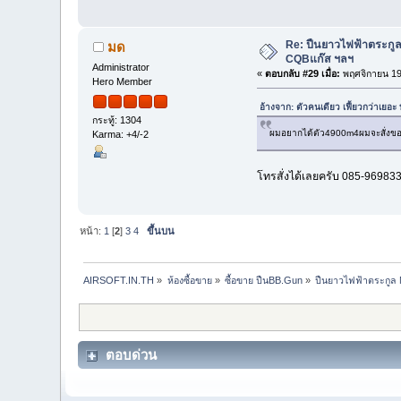
Re: ปืนยาวไฟฟ้าตระกูล
มด
CQBแก๊ส ฯลฯ
Administrator
«
ตอบกลับ #29 เมื่อ:
พฤศจิกายน 19
Hero Member
อ้างจาก: ตัวคนเดียว เฟี้ยวกว่าเยอ
กระทู้: 1304
ผมอยากได้ตัว4900m4ผมจะสั่งของย
Karma: +4/-2
โทรสั่งได้เลยครับ 085-96983
หน้า:
1
[
2
]
3
4
ขึ้นบน
AIRSOFT.IN.TH
»
ห้องซื้อขาย
»
ซื้อขาย ปืนBB.Gun
»
ปืนยาวไฟฟ้าตระกูล 
ตอบด่วน