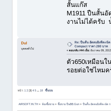
สั้นแก๊ส
M1911 ปืนสั้นอั
งานไม่ได้ครับ 
Re: ปืนสั้น อัดลมยิงทีละนั
Dul
Compact ราคา 280 บาท
บุคคลทั่วไป
«
ตอบกลับ #44 เมื่อ:
ธันวาคม 09, 2013
ตัว650เหมือนใน
รอยต่อใช่ไหมค
หน้า:
1
2
[
3
]
4
5
...
18
ขึ้นบน
AIRSOFT.IN.TH
»
ห้องซื้อขาย
»
ซื้อขาย ปืนBB.Gun
»
ปืนสั้น อัดลมยิงทีละนั