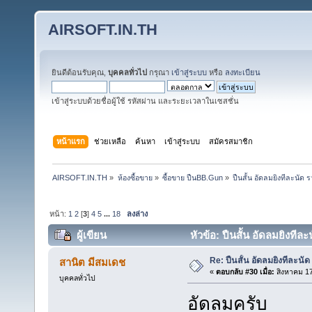
AIRSOFT.IN.TH
ยินดีต้อนรับคุณ,
บุคคลทั่วไป
กรุณา
เข้าสู่ระบบ
หรือ
ลงทะเบียน
เข้าสู่ระบบด้วยชื่อผู้ใช้ รหัสผ่าน และระยะเวลาในเซสชั่น
หน้าแรก
ช่วยเหลือ
ค้นหา
เข้าสู่ระบบ
สมัครสมาชิก
AIRSOFT.IN.TH
»
ห้องซื้อขาย
»
ซื้อขาย ปืนBB.Gun
»
ปืนสั้น อัดลมยิงทีละนั
หน้า:
1
2
[
3
]
4
5
...
18
ลงล่าง
ผู้เขียน
หัวข้อ: ปืนสั้น อัดลมยิงที
Re: ปืนสั้น อัดลมยิงทีละนัด
สานิต มีสมเดช
«
ตอบกลับ #30 เมื่อ:
สิงหาคม 17
บุคคลทั่วไป
อัดลมครับ