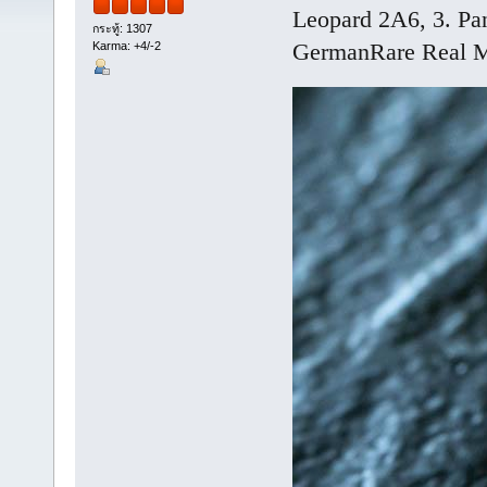
Leopard 2A6, 3. Pan
กระทู้: 1307
GermanRare Real 
Karma: +4/-2