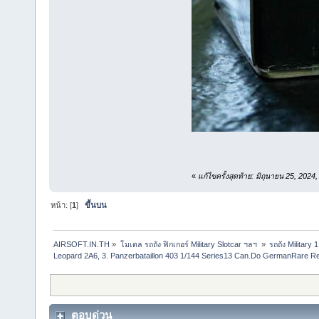
«
แก้ไขครั้งสุดท้าย: มิถุนายน 25, 202
หน้า: [
1
]
ขึ้นบน
AIRSOFT.IN.TH
»
โมเดล รถถัง ฟิกเกอร์ Military Slotcar ฯลฯ 
»
รถถัง​ Military 
Leopard 2A6, 3. Panzerbataillon 403 1/144 Series13 Can.Do GermanRare R
ตอบด่วน