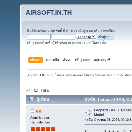
AIRSOFT.IN.TH
ยินดีต้อนรับคุณ,
บุคคลทั่วไป
กรุณา
เข้าสู่ระบบ
หรือ
ลงทะเบียน
เข้าสู่ระบบด้วยชื่อผู้ใช้ รหัสผ่าน และระยะเวลาในเซสชั่น
หน้าแรก
ช่วยเหลือ
ค้นหา
เข้าสู่ระบบ
สมัครสมาชิก
AIRSOFT.IN.TH
»
โมเดล รถถัง ฟิกเกอร์ Military Slotcar ฯลฯ 
»
รถถัง​ Milit
หน้า: [
1
]
ลงล่าง
ผู้เขียน
หัวข้อ: Leopard 1A4, 3.
Leopard 1A4, 3. Panze
มด
Model
Administrator
«
เมื่อ:
มิถุนายน 25, 2024, 02:10:
Hero Member