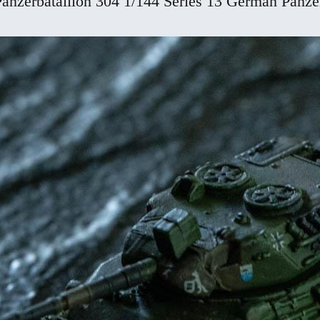
anzerbataillo
n 304 1/144 Series 13 German Panz