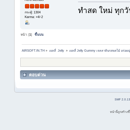
ทำสด ใหม่ ทุกวั
กระทู้: 1304
Karma: +4/-2
หน้า: [
1
]
ขึ้นบน
AIRSOFT.IN.TH
»
เยลลี่  Jelly 
»
เยลลี่ Jelly Gummy เจลลาตินรสผลไม้ อร่อยนุ
ตอบด่วน
SMF 2.0.1
หน้านี้ถูกสร้าง