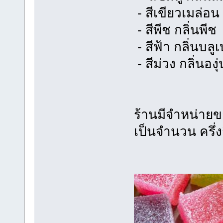
- สีเขียวเมล่อน
- สีพีช กลิ่นพีช
- สีฟ้า กลิ่นบลูเบ
- สีม่วง กลิ่นองุ่
ร้านมีจำหน่ายข
เป็นจำนวน ครึ่งก