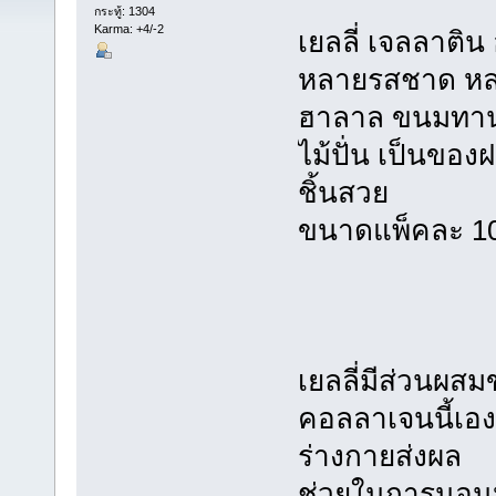
กระทู้: 1304
Karma: +4/-2
เยลลี่ เจลลาติน 
หลายรสชาด หลา
ฮาลาล ขนมทานเล
ไม้ปั่น เป็นของ
ชิ้นสวย
ขนาดแพ็คละ 10
เยลลี่มีส่วนผส
คอลลาเจนนี้เองท
ร่างกายส่งผล
ช่วยในการนอนหล