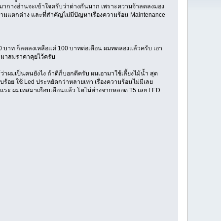
กๆ มากางอ่านจะเข้าใจครับว่าต่างกันมาก เพราะความจ้าลดลงมอง
มแตกต่าง และที่สำคัญไม่มีปัญหาเรื่องความร้อน Maintenance
800 บาท ก็ลดลงเหลือแค่ 100 บาทต่อเดือน ผมทดลองแล้วครับ เอา
อกมาสมราคาคุยไว้ครับ
ผมเป็นคนยังไง ถ้าดีก็บอกดีครับ ผมเอามาใช้เลี้ยงไม้น้ำ สุด
บร้อย ใช้ Led ประหยัดกว่าหลายเท่า เรื่องความร้อนไม่มีเลย
่ใช่แระ ผมเทสมาเกือบเดือนแล้ว โตไม่ต่างจากหลอด T5 เลย LED