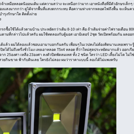
้าเหมือหลอดนิออนเดิม แต่ความสว่าง จะเหนือกว่ามาก เอาหนังสือที่มีตัวอักษรเล็
แสงมากกว่า ดูได้จากพื้นที่แสงตกกระทบ คือความห่างจากหลอดไฟถึงพื้น จะเห็นควา
งบำรุงรักษาใด ติดตั้งง่าย
ง
ถซื้อใช้ได้แล้วตามบ้าน ประหยัดกว่าเดิม 8-10 เท่า คือ ถ้าเดิมจ่ายค่าไฟรายเดือน 
็นตามที่กล่าวไปแล้วครับ ผมใช้ทดลองกับตู้มอส เอามิเตอร์ 2ชุด วัดเปิดพร้อมกัน ผลอ
ด้แล้ว ผมได้ลองแล้วชอบเอามาบอกกันครับ เพื่อนๆในเวปคงไม่ต้องคิดนานเลยเพราะรู้ว่า
ปิดได้ไม่ถึงครึ่งชั่วโมง เลยเอาหลอด T5x4 หลอด ที่ว่าใหม่สุดประหยัดมากแล้ว ออกเรีย
จาก 25องศา เหลือ 23องศา ลงตัวปิดพัดลมเทส ทั้ง 2 ชนิด ใครว่า LED เลี้ยงไม่โต ไม
วยกินขาด ฟ้ากับดินเลย ใครยังไม่ลอง ผมว่าราคาแบบนี้ ลองได้ไม่แพงครับ