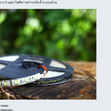
าว 5 เมตร ไฟสีขาวสว่าง (กันน้ำ) แบบม้วน
meter :
งต่อเมตร