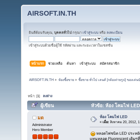
AIRSOFT.IN.TH
ยินดีต้อนรับคุณ,
บุคคลทั่วไป
กรุณา
เข้าสู่ระบบ
หรือ
ลงทะเบียน
เข้าสู่ระบบด้วยชื่อผู้ใช้ รหัสผ่าน และระยะเวลาในเซสชั่น
หน้าแรก
ช่วยเหลือ
ค้นหา
เข้าสู่ระบบ
สมัครสมาชิก
AIRSOFT.IN.TH
»
ห้องซื้อขาย
»
ซื้อขาย ทั่วไป เลนส์ [กล้องถ่ายรูป] ของเล่น
หน้า: [
1
]
ลงล่าง
ผู้เขียน
หัวข้อ: ห้อง โคมไฟ LED 
ห้อง โคมไฟ LED
มด
«
เมื่อ:
สิงหาคม 20, 2012, 
Administrator
Hero Member
หลอดไฟชนิด LED ประหยัดไฟ
แทนหลอด Fluorescent เดิมๆที