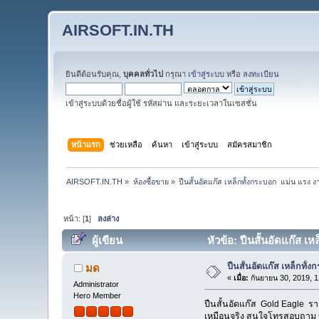
AIRSOFT.IN.TH
ยินดีต้อนรับคุณ,
บุคคลทั่วไป
กรุณา
เข้าสู่ระบบ
หรือ
ลงทะเบียน
เข้าสู่ระบบด้วยชื่อผู้ใช้ รหัสผ่าน และระยะเวลาในเซสชั่น
หน้าแรก
ช่วยเหลือ
ค้นหา
เข้าสู่ระบบ
สมัครสมาชิก
AIRSOFT.IN.TH
»
ห้องซื้อขาย
»
ปืนสั้นอัดแก๊ส เหล็กทั้งกระบอก  แม่น แร
หน้า: [
1
]
ลงล่าง
ผู้เขียน
หัวข้อ: ปืนสั้นอัดแก๊ส เ
ปืนสั้นอัดแก๊ส เหล็กทั
มด
«
เมื่อ:
กันยายน 30, 2019, 
Administrator
Hero Member
ปืนสั้นอัดแก๊ส Gold Eagle รา
เหมือนจริง สนใจโทรสอบถาม ห