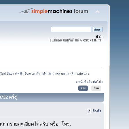
ข่าว:
ยินดีต้อนรับสู่เว็บไซต์ AIRSOFT.IN.TH
าใหม่ ปืนยาวไฟฟ้า Scar ,อาก้า , M4 เข้ามาหลายรุ่น เหล็ก  แม่น แรง 
« หน้าที่แล้ว
ต่อไป »
ตอบ
พิมพ์
732 ครั้ง)
อ้างถึง
ถามรายละเอียดได้ครับ หรือ โทร.