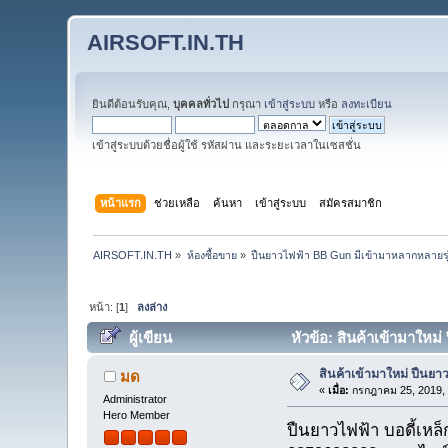
AIRSOFT.IN.TH
ยินดีต้อนรับคุณ,
บุคคลทั่วไป
กรุณา
เข้าสู่ระบบ
หรือ
ลงทะเบียน
เข้าสู่ระบบด้วยชื่อผู้ใช้ รหัสผ่าน และระยะเวลาในเซสชั่น
หน้าแรก
ช่วยเหลือ
ค้นหา
เข้าสู่ระบบ
สมัครสมาชิก
AIRSOFT.IN.TH
»
ห้องซื้อขาย
»
ปืนยาวไฟฟ้า BB Gun มีเข้ามาหลากหลายร
หน้า: [
1
]
ลงล่าง
ผู้เขียน
หัวข้อ: สินค้าเข้ามาใหม่
สินค้าเข้ามาใหม่ ปืนยาว
มด
«
เมื่อ:
กรกฎาคม 25, 2019, 
Administrator
Hero Member
ปืนยาวไฟฟ้า บอดี้เห