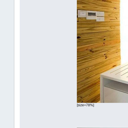
[size=78%]