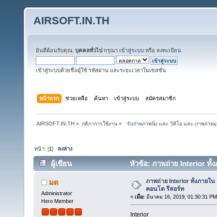
AIRSOFT.IN.TH
ยินดีต้อนรับคุณ,
บุคคลทั่วไป
กรุณา
เข้าสู่ระบบ
หรือ
ลงทะเบียน
เข้าสู่ระบบด้วยชื่อผู้ใช้ รหัสผ่าน และระยะเวลาในเซสชั่น
หน้าแรก
ช่วยเหลือ
ค้นหา
เข้าสู่ระบบ
สมัครสมาชิก
AIRSOFT.IN.TH
»
กติกาการใช้งาน
»
  รับถ่ายภาพนิ่ง และ วิดิโอ และ ภาพถ่ายม
หน้า: [
1
]
ลงล่าง
ผู้เขียน
หัวข้อ: ภาพถ่าย Interior ท
ภาพถ่าย Interior ทั้งภาย
มด
คอนโด รีสอร์ท
Administrator
«
เมื่อ:
มีนาคม 16, 2019, 01:30:31 PM
Hero Member
Interior