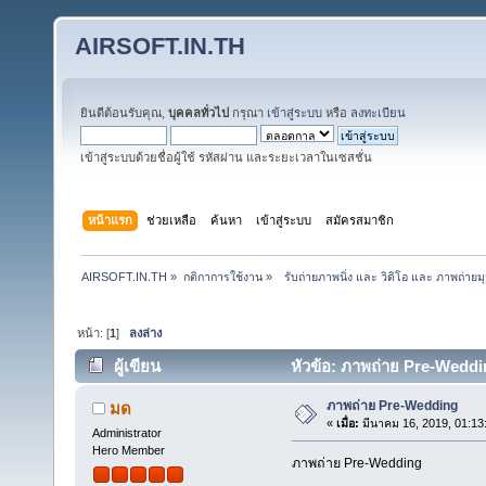
AIRSOFT.IN.TH
ยินดีต้อนรับคุณ,
บุคคลทั่วไป
กรุณา
เข้าสู่ระบบ
หรือ
ลงทะเบียน
เข้าสู่ระบบด้วยชื่อผู้ใช้ รหัสผ่าน และระยะเวลาในเซสชั่น
หน้าแรก
ช่วยเหลือ
ค้นหา
เข้าสู่ระบบ
สมัครสมาชิก
AIRSOFT.IN.TH
»
กติกาการใช้งาน
»
  รับถ่ายภาพนิ่ง และ วิดิโอ และ ภาพถ่ายม
หน้า: [
1
]
ลงล่าง
ผู้เขียน
หัวข้อ: ภาพถ่าย Pre-Weddin
ภาพถ่าย Pre-Wedding
มด
«
เมื่อ:
มีนาคม 16, 2019, 01:13
Administrator
Hero Member
ุภาพถ่าย Pre-Wedding