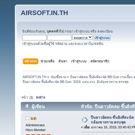
AIRSOFT.IN.TH
ยินดีต้อนรับคุณ,
บุคคลทั่วไป
กรุณา
เข้าสู่ระบบ
หรือ
ลงทะเบียน
เข้าสู่ระบบด้วยชื่อผู้ใช้ รหัสผ่าน และระยะเวลาในเซสชั่น
หน้าแรก
ช่วยเหลือ
ค้นหา
เข้าสู่ระบบ
สมัครสมาชิก
AIRSOFT.IN.TH
»
ห้องซื้อขาย
»
ปืนยาวอัดลม ขึ้นยิงทีละนัด BB Gun งานเนี๊ย
ปืนยาวอัดลม ขึ้นยิงทีละนัด BB Gun  2019  แม่น แรง  มีกล้องขาทราย ครบชุด 
หน้า: [
1
]
ลงล่าง
ผู้เขียน
หัวข้อ: ปืนยาวอัดลม ขึ้นยิ
ครั้ง)
ปืนยาวอัดลม ขึ้นยิงทีละนั
มด
กล้องขาทราย ครบชุด
Administrator
«
เมื่อ:
มกราคม 16, 2019, 03:40:43 P
Hero Member