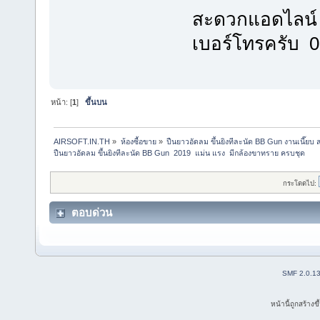
สะดวกแอดไลน์ ส
เบอร์โทรครับ 
หน้า: [
1
]
ขึ้นบน
AIRSOFT.IN.TH
»
ห้องซื้อขาย
»
ปืนยาวอัดลม ขึ้นยิงทีละนัด BB Gun งานเนี๊ย
ปืนยาวอัดลม ขึ้นยิงทีละนัด BB Gun  2019  แม่น แรง  มีกล้องขาทราย ครบชุด 
กระโดดไป:
ตอบด่วน
SMF 2.0.1
หน้านี้ถูกสร้าง