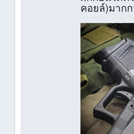
คอยล์)มากกว