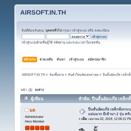
AIRSOFT.IN.TH
ยินดีต้อนรับคุณ,
บุคคลทั่วไป
กรุณา
เข้าสู่ระบบ
หรือ
ลงทะเบียน
เข้าสู่ระบบด้วยชื่อผู้ใช้ รหัสผ่าน และระยะเวลาในเซสชั่น
หน้าแรก
ช่วยเหลือ
ค้นหา
เข้าสู่ระบบ
สมัครสมาชิก
AIRSOFT.IN.TH
»
ห้องซื้อขาย
»
สินค้าใหม่อัพเดทล่าสุด
»
ปืนสั้นอัดแก๊ส เหล็กท
หน้า: [
1
]
ลงล่าง
ผู้เขียน
หัวข้อ: ปืนสั้นอัดแก๊ส เหล็ก
38627 ครั้ง)
ปืนสั้นอัดแก๊ส เหล็กทั้งกระ
มด
แม่นมาก มีเข้ามา 2 รุ่น ครั
Administrator
«
เมื่อ:
เมษายน 02, 2018, 12:06:21 P
Hero Member