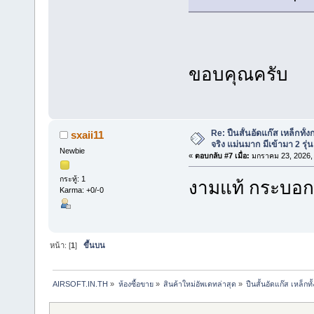
ขอบคุณครับ
Re: ปืนสั้นอัดแก๊ส เหล็กทั
sxaii11
จริง แม่นมาก มีเข้ามา 2 รุ่น
Newbie
«
ตอบกลับ #7 เมื่อ:
มกราคม 23, 2026,
กระทู้: 1
งามแท้ กระบอกน
Karma: +0/-0
หน้า: [
1
]
ขึ้นบน
AIRSOFT.IN.TH
»
ห้องซื้อขาย
»
สินค้าใหม่อัพเดทล่าสุด
»
ปืนสั้นอัดแก๊ส เหล็กท