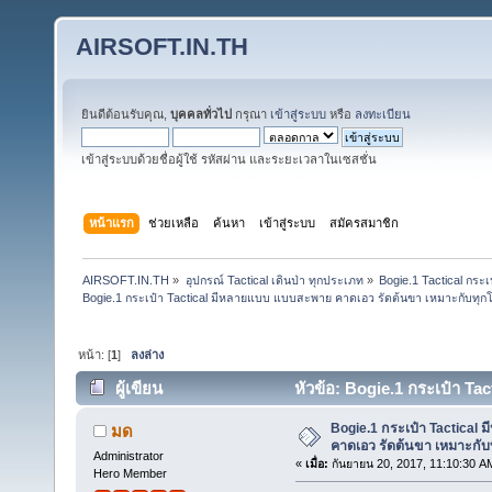
AIRSOFT.IN.TH
ยินดีต้อนรับคุณ,
บุคคลทั่วไป
กรุณา
เข้าสู่ระบบ
หรือ
ลงทะเบียน
เข้าสู่ระบบด้วยชื่อผู้ใช้ รหัสผ่าน และระยะเวลาในเซสชั่น
หน้าแรก
ช่วยเหลือ
ค้นหา
เข้าสู่ระบบ
สมัครสมาชิก
AIRSOFT.IN.TH
»
อุปกรณ์ Tactical เดินป่า ทุกประเภท
»
Bogie.1 Tactical กร
Bogie.1 กระเป๋า Tactical มีหลายแบบ แบบสะพาย คาดเอว รัดต้นขา เหมาะกับทุกโอ
หน้า: [
1
]
ลงล่าง
ผู้เขียน
หัวข้อ: Bogie.1 กระเป๋า T
(ชุดที่2) (อ่าน 31745 ครั้ง)
Bogie.1 กระเป๋า Tactical
มด
คาดเอว รัดต้นขา เหมาะกับท
Administrator
«
เมื่อ:
กันยายน 20, 2017, 11:10:30 A
Hero Member