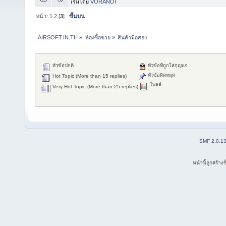
เริ่มโดย
VORANOI
หน้า:
1
2
[
3
]
ขึ้นบน
AIRSOFT.IN.TH
»
ห้องซื้อขาย
»
สินค้ามือสอง
หัวข้อปกติ
หัวข้อที่ถูกใส่กุญแจ
หัวข้อติดหมุด
Hot Topic (More than 15 replies)
โพลล์
Very Hot Topic (More than 25 replies)
SMF 2.0.1
หน้านี้ถูกสร้าง