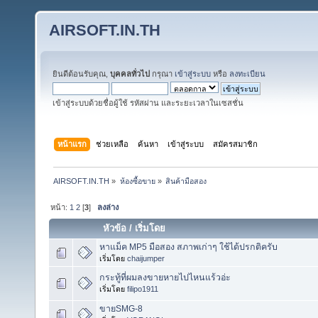
AIRSOFT.IN.TH
ยินดีต้อนรับคุณ,
บุคคลทั่วไป
กรุณา
เข้าสู่ระบบ
หรือ
ลงทะเบียน
เข้าสู่ระบบด้วยชื่อผู้ใช้ รหัสผ่าน และระยะเวลาในเซสชั่น
หน้าแรก
ช่วยเหลือ
ค้นหา
เข้าสู่ระบบ
สมัครสมาชิก
AIRSOFT.IN.TH
»
ห้องซื้อขาย
»
สินค้ามือสอง
หน้า:
1
2
[
3
]
ลงล่าง
หัวข้อ
/
เริ่มโดย
หาแม็ค MP5 มือสอง สภาพเก่าๆ ใช้ได้ปรกติครับ
เริ่มโดย
chaijumper
กระทู้ที่ผมลงขายหายไปไหนแร้วอ่ะ
เริ่มโดย
filipo1911
ขายSMG-8