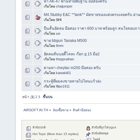
หา AK-47 พานท้ายพับฐาน มือสองครับ
เริ่มโดย
chaijumper
M4 Stubby E&C **tank** มัดขายของแต่งครบเลยครับ อ่า
เริ่มโดย SHI
ปืนสั้นอัดลม มือสอง ราคา 600 บาท พร้อมลูก สนใจสอบถา
เริ่มโดย
มด
ขาย bbgun Tanaka M500
เริ่มโดย
8mm
อัดลมสั่นบอดี้โลหะ ก๊อก g.15 มือ2
เริ่มโดย
thepprathan
ตามหา cheytac m200 มือสอง ครับ
เริ่มโดย
kawakii01
กระทู้ที่ผมลงขายหายไปไหนแร้วอ่ะ
เริ่มโดย
filipo1911
หน้า: [
1
]
2
3
ขึ้นบน
AIRSOFT.IN.TH
»
ห้องซื้อขาย
»
สินค้ามือสอง
หัวข้อปกติ
หัวข้อที่ถูกใส่กุญแจ
หัวข้อติดหมุด
Hot Topic (More than 15 replies)
โพลล์