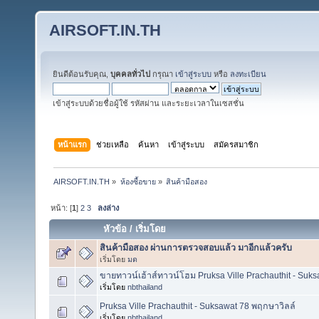
AIRSOFT.IN.TH
ยินดีต้อนรับคุณ,
บุคคลทั่วไป
กรุณา
เข้าสู่ระบบ
หรือ
ลงทะเบียน
เข้าสู่ระบบด้วยชื่อผู้ใช้ รหัสผ่าน และระยะเวลาในเซสชั่น
หน้าแรก
ช่วยเหลือ
ค้นหา
เข้าสู่ระบบ
สมัครสมาชิก
AIRSOFT.IN.TH
»
ห้องซื้อขาย
»
สินค้ามือสอง
หน้า: [
1
]
2
3
ลงล่าง
หัวข้อ
/
เริ่มโดย
สินค้ามือสอง ผ่านการตรวจสอบแล้ว มาอีกแล้วครับ
เริ่มโดย
มด
ขายทาวน์เฮ้าส์ทาวน์โฮม Pruksa Ville Prachauthit - Suk
เริ่มโดย
nbthailand
Pruksa Ville Prachauthit - Suksawat 78 พฤกษาวิลล์
เริ่มโดย
nbthailand