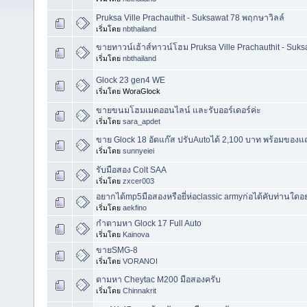
Pruksa Ville Prachauthit - Suksawat 78 พฤกษาวิลล์
เริ่มโดย
nbthailand
ขายทาวน์เฮ้าส์ทาวน์โฮม Pruksa Ville Prachauthit - Suk
เริ่มโดย
nbthailand
Glock 23 gen4 WE
เริ่มโดย WoraGlock
ขายขนมโฮมเมดออนไลน์ และรับออร์เดอร์ค่ะ
เริ่มโดย
sara_apdet
ขาย Glock 18 อัดแก๊ส ปรับAutoได้ 2,100 บาท พร้อมของ
เริ่มโดย
sunnyeiei
รับมือสอง Colt SAA
เริ่มโดย
zxcer003
อยากได้mp5มือสองหรือยี่ห่อclassic armyก่อได้คับท่านใ
เริ่มโดย
aekfino
กำตามหา Glock 17 Full Auto
เริ่มโดย
Kainova
ขายSMG-8
เริ่มโดย
VORANOI
ตามหา Cheytac M200 มือสองครับ
เริ่มโดย
Chinnakrit