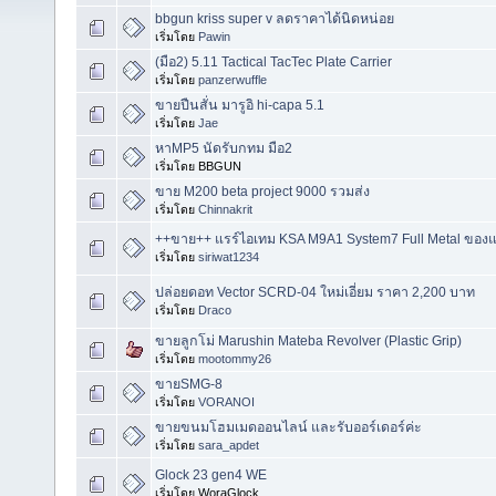
bbgun kriss super v ลดราคาได้นิดหน่อย
เริ่มโดย
Pawin
(มือ2) 5.11 Tactical TacTec Plate Carrier
เริ่มโดย
panzerwuffle
ขายปืนสั่น มารูอิ hi-capa 5.1
เริ่มโดย
Jae
หาMP5 นัดรับกทม มือ2
เริ่มโดย BBGUN
ขาย M200 beta project 9000 รวมส่ง
เริ่มโดย
Chinnakrit
++ขาย++ แรร์ไอเทม KSA M9A1 System7 Full Metal ของ
เริ่มโดย
siriwat1234
ปล่อยดอท Vector SCRD-04 ใหม่เอี่ยม ราคา 2,200 บาท
เริ่มโดย
Draco
ขายลูกโม่ Marushin Mateba Revolver (Plastic Grip)
เริ่มโดย
mootommy26
ขายSMG-8
เริ่มโดย
VORANOI
ขายขนมโฮมเมดออนไลน์ และรับออร์เดอร์ค่ะ
เริ่มโดย
sara_apdet
Glock 23 gen4 WE
เริ่มโดย WoraGlock