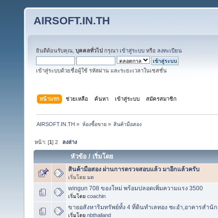
AIRSOFT.IN.TH
ยินดีต้อนรับคุณ,
บุคคลทั่วไป
กรุณา
เข้าสู่ระบบ
หรือ
ลงทะเบียน
เข้าสู่ระบบด้วยชื่อผู้ใช้ รหัสผ่าน และระยะเวลาในเซสชั่น
หน้าแรก
ช่วยเหลือ
ค้นหา
เข้าสู่ระบบ
สมัครสมาชิก
AIRSOFT.IN.TH
»
ห้องซื้อขาย
»
สินค้ามือสอง
หน้า: [
1
]
2
ลงล่าง
หัวข้อ
/
เริ่มโดย
สินค้ามือสอง ผ่านการตรวจสอบแล้ว มาอีกแล้วครับ
เริ่มโดย
มด
wingun 708 ของใหม่ พร้อมปลอดเพิ่มความแรง 3500
เริ่มโดย
coachin
ขายอสังหาริมทรัพย์ทั้ง 4 ที่ดินทำเลทอง ชะอำ,อาคารสำนั
เริ่มโดย
nbthailand