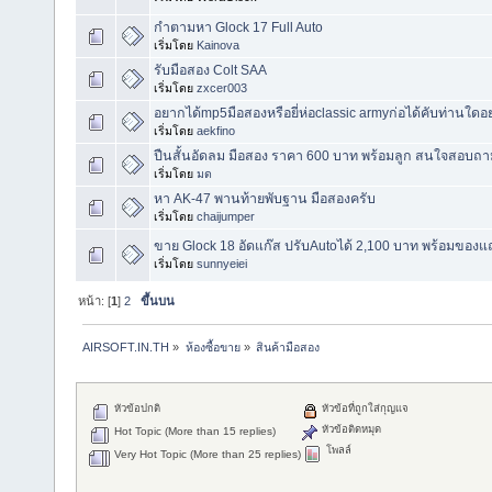
กำตามหา Glock 17 Full Auto
เริ่มโดย
Kainova
รับมือสอง Colt SAA
เริ่มโดย
zxcer003
อยากได้mp5มือสองหรือยี่ห่อclassic armyก่อได้คับท่านใ
เริ่มโดย
aekfino
ปืนสั้นอัดลม มือสอง ราคา 600 บาท พร้อมลูก สนใจสอบถา
เริ่มโดย
มด
หา AK-47 พานท้ายพับฐาน มือสองครับ
เริ่มโดย
chaijumper
ขาย Glock 18 อัดแก๊ส ปรับAutoได้ 2,100 บาท พร้อมของ
เริ่มโดย
sunnyeiei
หน้า: [
1
]
2
ขึ้นบน
AIRSOFT.IN.TH
»
ห้องซื้อขาย
»
สินค้ามือสอง
หัวข้อปกติ
หัวข้อที่ถูกใส่กุญแจ
หัวข้อติดหมุด
Hot Topic (More than 15 replies)
โพลล์
Very Hot Topic (More than 25 replies)