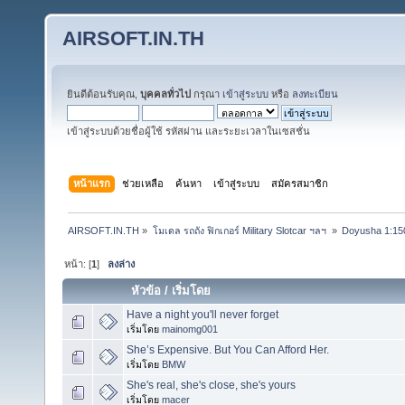
AIRSOFT.IN.TH
ยินดีต้อนรับคุณ,
บุคคลทั่วไป
กรุณา
เข้าสู่ระบบ
หรือ
ลงทะเบียน
เข้าสู่ระบบด้วยชื่อผู้ใช้ รหัสผ่าน และระยะเวลาในเซสชั่น
หน้าแรก
ช่วยเหลือ
ค้นหา
เข้าสู่ระบบ
สมัครสมาชิก
AIRSOFT.IN.TH
»
โมเดล รถถัง ฟิกเกอร์ Military Slotcar ฯลฯ 
»
Doyusha 1:150
หน้า: [
1
]
ลงล่าง
หัวข้อ
/
เริ่มโดย
Have a night you'll never forget
เริ่มโดย
mainomg001
She’s Expensive. But You Can Afford Her.
เริ่มโดย
BMW
She's real, she's close, she's yours
เริ่มโดย
macer