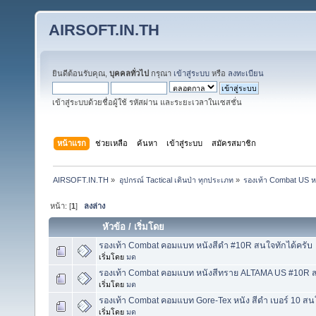
AIRSOFT.IN.TH
ยินดีต้อนรับคุณ,
บุคคลทั่วไป
กรุณา
เข้าสู่ระบบ
หรือ
ลงทะเบียน
เข้าสู่ระบบด้วยชื่อผู้ใช้ รหัสผ่าน และระยะเวลาในเซสชั่น
หน้าแรก
ช่วยเหลือ
ค้นหา
เข้าสู่ระบบ
สมัครสมาชิก
AIRSOFT.IN.TH
»
อุปกรณ์ Tactical เดินป่า ทุกประเภท
»
รองเท้า Combat US หน
หน้า: [
1
]
ลงล่าง
หัวข้อ
/
เริ่มโดย
รองเท้า Combat คอมแบท หนังสีดำ #10R สนใจทักได้ครับ
เริ่มโดย
มด
รองเท้า Combat คอมแบท หนังสีทราย ALTAMA US #10R ส
เริ่มโดย
มด
รองเท้า Combat คอมแบท Gore-Tex หนัง สีดำ เบอร์ 10 สน
เริ่มโดย
มด