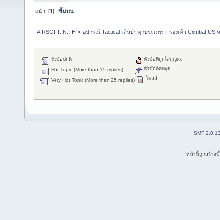
หน้า: [
1
]
ขึ้นบน
AIRSOFT.IN.TH
»
อุปกรณ์ Tactical เดินป่า ทุกประเภท
»
รองเท้า Combat US หน
หัวข้อปกติ
หัวข้อที่ถูกใส่กุญแจ
หัวข้อติดหมุด
Hot Topic (More than 15 replies)
โพลล์
Very Hot Topic (More than 25 replies)
SMF 2.0.1
หน้านี้ถูกสร้าง