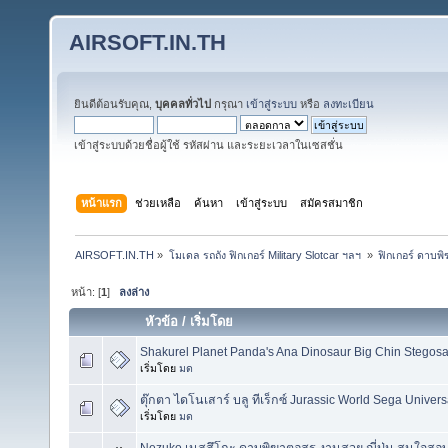
AIRSOFT.IN.TH
ยินดีต้อนรับคุณ,
บุคคลทั่วไป
กรุณา
เข้าสู่ระบบ
หรือ
ลงทะเบียน
เข้าสู่ระบบด้วยชื่อผู้ใช้ รหัสผ่าน และระยะเวลาในเซสชั่น
หน้าแรก
ช่วยเหลือ
ค้นหา
เข้าสู่ระบบ
สมัครสมาชิก
AIRSOFT.IN.TH
»
โมเดล รถถัง ฟิกเกอร์ Military Slotcar ฯลฯ 
»
ฟิกเกอร์ ดาบพ
หน้า: [
1
]
ลงล่าง
หัวข้อ
/
เริ่มโดย
Shakurel Planet Panda's Ana Dinosaur Big Chin Stegosa
เริ่มโดย
มด
ตุ๊กตา ไดโนเสาร์ บลู ทีเร็กซ์ Jurassic World Sega Univers
เริ่มโดย
มด
Nezuko เนสสึโกะ ดาบพิฆาตอสูร งานสวย ญี่ปุ่น สนใจสอ