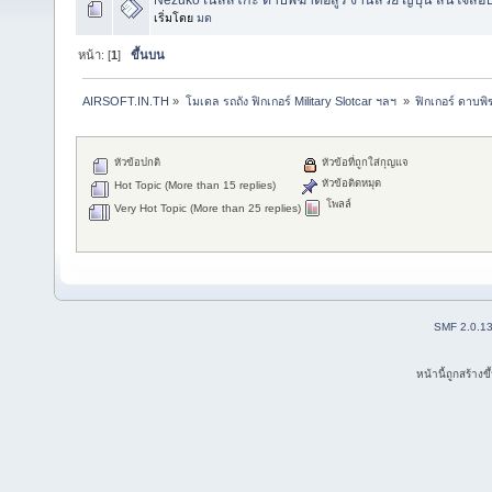
เริ่มโดย
มด
หน้า: [
1
]
ขึ้นบน
AIRSOFT.IN.TH
»
โมเดล รถถัง ฟิกเกอร์ Military Slotcar ฯลฯ 
»
ฟิกเกอร์ ดาบพ
หัวข้อปกติ
หัวข้อที่ถูกใส่กุญแจ
หัวข้อติดหมุด
Hot Topic (More than 15 replies)
โพลล์
Very Hot Topic (More than 25 replies)
SMF 2.0.1
หน้านี้ถูกสร้าง