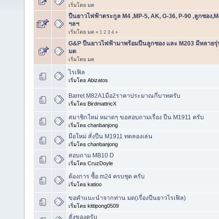
เริ่มโดย
มด
ปืนยาวไฟฟ้าตระกูล M4 ,MP-5, AK, G-36, P-90 ,ลูกซอง,
ฯลฯ
เริ่มโดย
มด
«
1
2
3
4
»
G&P ปืนยาวไฟฟ้ามาพร้อมปืนลูกซอง และ M203 มีหลายรุ่
มด
เริ่มโดย
มด
ไรเฟิล
เริ่มโดย Abizatos
Barret M82A1มือ2ราคาประมาณกี่บาทครับ
เริ่มโดย BirdmattricX
สมาชิกใหม่ หมาดๆ ขอสอบถามเรื่อง ปืน M1911 ครับ
เริ่มโดย chanbanjong
มือใหม่ สั่งปืน M1911 ทดลองเล่น
เริ่มโดย chanbanjong
สอบถาม MB10 D
เริ่มโดย CruzDoyle
ต้องการ ซื้อ m24 ครบชุด ครับ
เริ่มโดย katioo
ขอคำแนะนำจากท่าน มด(เรื่องปืนยาวไรเฟิล)
เริ่มโดย kittipong0509
สั่งของครับ