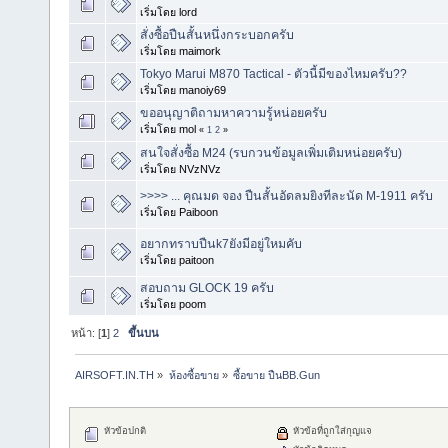
เริ่มโดย lord
สั่งซื้อปืนสั้นหนึ่งกระบอกครับ
เริ่มโดย maimork
Tokyo Marui M870 Tactical - ตัวนี้มีของไหมครับ??
เริ่มโดย manoiy69
ขออนุญาติถามหาความรู้หน่อยครับ
เริ่มโดย mol
«
1
2
»
สนใจสั่งซื้อ M24 (รบกวนข้อมูลเพิ่มเติมหน่อยครับ)
เริ่มโดย NVzNVz
>>>> ... คุณมด จอง ปืนสั้นอัดลมยิงทีละนัด M-1911 ครับ
เริ่มโดย Paiboon
อยากทราบปืนk7ยังมีอยู่ใหมคับ
เริ่มโดย paitoon
สอบถาม GLOCK 19 ครับ
เริ่มโดย poom
หน้า: [
1
]
2
ขึ้นบน
AIRSOFT.IN.TH
»
ห้องซื้อขาย
»
ซื้อขาย ปืนBB.Gun
หัวข้อปกติ
หัวข้อที่ถูกใส่กุญแจ