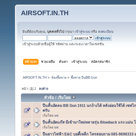
AIRSOFT.IN.TH
ยินดีต้อนรับคุณ,
บุคคลทั่วไป
กรุณา
เข้าสู่ระบบ
หรือ
ลงทะเบียน
เข้าสู่ระบบด้วยชื่อผู้ใช้ รหัสผ่าน และระยะเวลาในเซสชั่น
หน้าแรก
ช่วยเหลือ
ค้นหา
เข้าสู่ระบบ
สมัครสมาชิก
AIRSOFT.IN.TH
»
ห้องซื้อขาย
»
ซื้อขาย ปืนBB.Gun
หน้า: [
1
]
2
ลงล่าง
หัวข้อ
/
เริ่มโดย
ปืนสั้นอัดลม BB Gun 1911 นกง้างได้ หลังอ่อนใช้ได้ เซฟไก 
ครับ
เริ่มโดย
มด
ปืนสั้นอัดแก๊ส มีเข้ามาใหม่หลายรุ่น Blowback แรง แม่
เริ่มโดย
มด
ปืนยาวไฟฟ้า E&C บอดี้เหล็ก โทรสอบถาม 085-9698333 