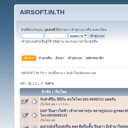
AIRSOFT.IN.TH
ยินดีต้อนรับคุณ,
บุคคลทั่วไป
กรุณา
เข้าสู่ระบบ
หรือ
ลงทะเบียน
เข้าสู่ระบบด้วยชื่อผู้ใช้ รหัสผ่าน และระยะเวลาในเซสชั่น
หน้าแรก
ช่วยเหลือ
ค้นหา
เข้าสู่ระบบ
สมัครสมาชิก
AIRSOFT.IN.TH
»
ห้องซื้อขาย
»
สินค้าใหม่อัพเดทล่าสุด
หน้า: [
1
]
2
3
...
5
ลงล่าง
หัวข้อ
/
เริ่มโดย
รับทำสีปืน บีบีกัน สนใจโทร 085-9698333 มดครับ
เริ่มโดย
มด
«
1
2
3
4
»
G&P ปืนยาวไฟฟ้า เข้ามาหลายรุ่น หลายรูปแบบ ลูกซอง M4
โทร.0859698333
เริ่มโดย
มด
อุปกรณ์เสร้ิมแต่งปืน ดอจ ติดปืนสั้้น ปืนยาว มีเข้ามาให