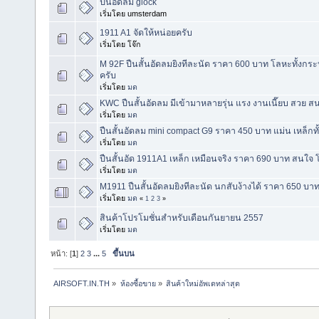
ปืนอัดลม glock
เริ่มโดย umsterdam
1911 A1 จัดให้หน่อยครับ
เริ่มโดย โจ๊ก
M 92F ปืนสั้นอัดลมยิงทีละนัด ราคา 600 บาท โลหะทั้งก
ครับ
เริ่มโดย
มด
KWC ปืนสั้นอัดลม มีเข้ามาหลายรุ่น แรง งานเนี๊ยบ สวย
เริ่มโดย
มด
ปืนสั้นอัดลม mini compact G9 ราคา 450 บาท แม่น เหล็กท
เริ่มโดย
มด
ปืนสั้นอัด 1911A1 เหล็ก เหมือนจริง ราคา 690 บาท สนใ
เริ่มโดย
มด
M1911 ปืนสั้นอัดลมยิงทีละนัด นกสับง้างได้ ราคา 650 บาท
เริ่มโดย
มด
«
1
2
3
»
สินค้าโปรโมชั่นสำหรับเดือนกันยายน 2557
เริ่มโดย
มด
หน้า: [
1
]
2
3
...
5
ขึ้นบน
AIRSOFT.IN.TH
»
ห้องซื้อขาย
»
สินค้าใหม่อัพเดทล่าสุด