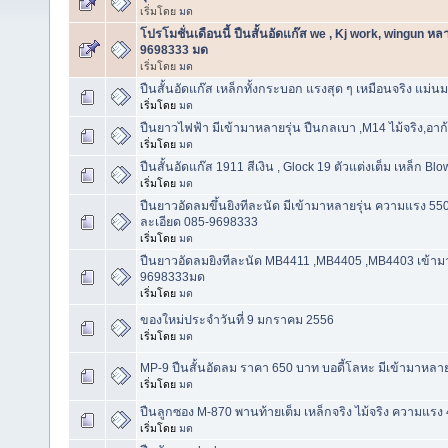
เริ่มโดย
มด
โปรโมชั่นเดือนนี้ ปืนสั้นอัดแก๊ส we , Kj work, wingun ห
9698333 มด
เริ่มโดย
มด
ปืนสั้นอัดแก๊ส เหล็กทั้งกระบอก แรงสุด ๆ เหมือนจริง แม่นมา
เริ่มโดย
มด
ปืนยาวไฟฟ้า มีเข้ามาหลายรุ่น ปืนกลเบา ,M14 ไม้จริง,
เริ่มโดย
มด
ปืนสั้นอัดแก๊ส 1911 สีเงิน , Glock 19 ตัวแต่งเต็ม เหล็ก B
เริ่มโดย
มด
ปืนยาวอัดลมขึ้นยิงทีละนัด มีเข้ามาหลายรุ่น ความแรง
ละเอียด 085-9698333
เริ่มโดย
มด
ปืนยาวอัดลมยิงทีละนัด MB4411 ,MB4405 ,MB4403 เข้า
9698333มด
เริ่มโดย
มด
ของใหม่ประจำวันที่ 9 มกราคม 2556
เริ่มโดย
มด
MP-9 ปืนสั้นอัดลม ราคา 650 บาท บอดี้โลหะ มีเข้ามาหลา
เริ่มโดย
มด
ปืนลูกซอง M-870 พานท้ายเต็ม เหล็กจริง ไม้จริง ความแร
เริ่มโดย
มด