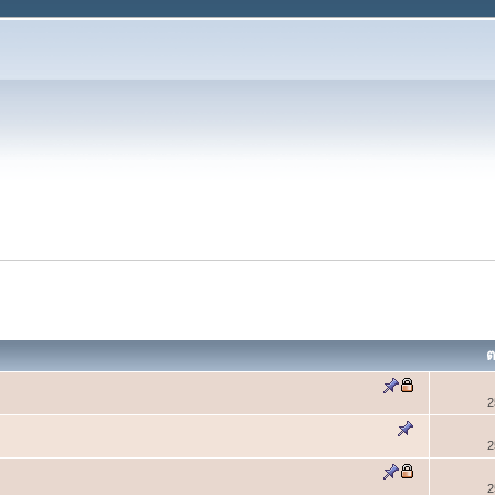
ต
2
2
2