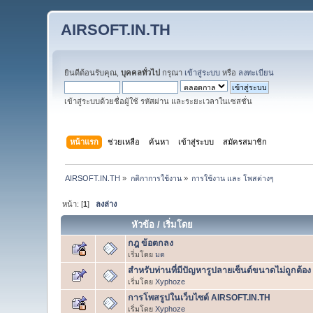
AIRSOFT.IN.TH
ยินดีต้อนรับคุณ,
บุคคลทั่วไป
กรุณา
เข้าสู่ระบบ
หรือ
ลงทะเบียน
เข้าสู่ระบบด้วยชื่อผู้ใช้ รหัสผ่าน และระยะเวลาในเซสชั่น
หน้าแรก
ช่วยเหลือ
ค้นหา
เข้าสู่ระบบ
สมัครสมาชิก
AIRSOFT.IN.TH
»
กติกาการใช้งาน
»
การใช้งาน และ โพสต่างๆ
หน้า: [
1
]
ลงล่าง
หัวข้อ
/
เริ่มโดย
กฎ ข้อตกลง
เริ่มโดย
มด
สำหรับท่านที่มีปัญหารูปลายเซ็นต์ขนาดไม่ถูกต้อง
เริ่มโดย
Xyphoze
การโพสรูปในเว็บไซต์ AIRSOFT.IN.TH
เริ่มโดย
Xyphoze