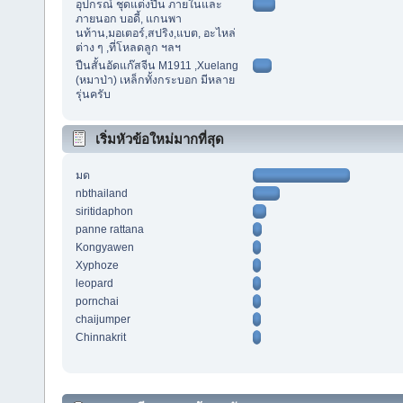
อุปกรณ์ ชุดแต่งปืน ภายในและ
ภายนอก บอดี้, แกนพา
นท้าน,มอเตอร์,สปริง,แบต, อะไหล่
ต่าง ๆ ,ที่โหลดลูก ฯลฯ
ปืนสั้นอัดแก๊สจีน M1911 ,Xuelang
(หมาป่า) เหล็กทั้งกระบอก มีหลาย
รุ่นครับ
เริ่มหัวข้อใหม่มากที่สุด
มด
nbthailand
siritidaphon
panne rattana
Kongyawen
Xyphoze
leopard
pornchai
chaijumper
Chinnakrit