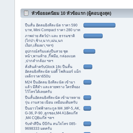
หัวข้อยอดนิยม 10 หัวข้อแรก (ผู้ตอบสูงสุด)
ปืนสั้น อัดลมยิงทีละนัด ราคา 590
บาท, Mini Compact ราคา 280 บาท
ภาพถ่าย สัตว์ป่า และ ธรรมชาติ
(ไก่ป่า,ช้าง,นาก,เม่น,นก
เงือก,เลียงผา,ฯลฯ)
อุปกรณ์สริมแต่งปืนสวย ชุด
หน้า,พานท้าย ,กิ๊ฟมือ, กล่องแบต
,ปากลำกล้อง ฯลฯ
สั่งสินค้าครับGlock 18c ปืนสั้น
อัดลมยิงทีละนัด บอดี้ โพลิเมอร์ แม็ก
เหล็กราคา650บ
M24 ปืนอัดลม ยิงทีละนัด เข้ามา
แล้ว มีสีดำ และลายพราง ใครที่จอง
ไว้โทรได้เลยครับ
ปืนสั้นอัดลมยิงทีละนัด เข้ามาหลาย
รุ่น งานสวย เนียน เหมือนเดิมครับ
ปืนยาวไฟฟ้าตระกูล M4 ,MP-5, AK,
G-36, P-90 ,ลูกซอง,M4 A1อัดแก๊ส
,M4 CQBแก๊ส ฯลฯ
รับทำสีปืน บีบีกัน สนใจโทร 085-
9698333 มดครับ