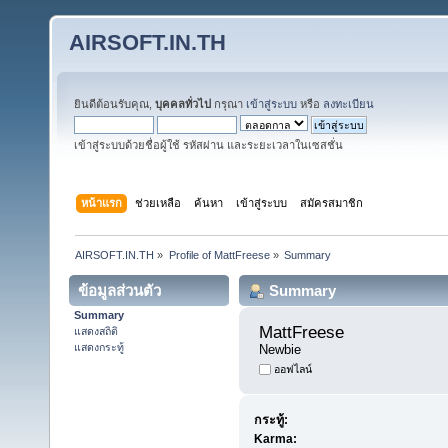
AIRSOFT.IN.TH
ยินดีต้อนรับคุณ,
บุคคลทั่วไป
กรุณา
เข้าสู่ระบบ
หรือ
ลงทะเบียน
เข้าสู่ระบบด้วยชื่อผู้ใช้ รหัสผ่าน และระยะเวลาในเซสชั่น
หน้าแรก
ช่วยเหลือ
ค้นหา
เข้าสู่ระบบ
สมัครสมาชิก
AIRSOFT.IN.TH
»
Profile of MattFreese
»
Summary
ข้อมูลส่วนตัว
Summary
Summary
MattFreese 
แสดงสถิติ
แสดงกระทู้
Newbie
ออฟไลน์
กระทู้:
Karma: