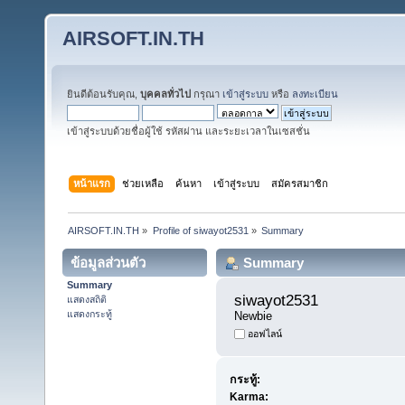
AIRSOFT.IN.TH
ยินดีต้อนรับคุณ,
บุคคลทั่วไป
กรุณา
เข้าสู่ระบบ
หรือ
ลงทะเบียน
เข้าสู่ระบบด้วยชื่อผู้ใช้ รหัสผ่าน และระยะเวลาในเซสชั่น
หน้าแรก
ช่วยเหลือ
ค้นหา
เข้าสู่ระบบ
สมัครสมาชิก
AIRSOFT.IN.TH
»
Profile of siwayot2531
»
Summary
ข้อมูลส่วนตัว
Summary
Summary
siwayot2531 
แสดงสถิติ
แสดงกระทู้
Newbie
ออฟไลน์
กระทู้:
Karma: