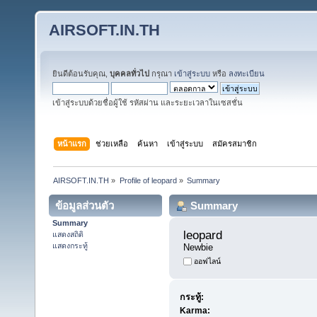
AIRSOFT.IN.TH
ยินดีต้อนรับคุณ,
บุคคลทั่วไป
กรุณา
เข้าสู่ระบบ
หรือ
ลงทะเบียน
เข้าสู่ระบบด้วยชื่อผู้ใช้ รหัสผ่าน และระยะเวลาในเซสชั่น
หน้าแรก
ช่วยเหลือ
ค้นหา
เข้าสู่ระบบ
สมัครสมาชิก
AIRSOFT.IN.TH
»
Profile of leopard
»
Summary
ข้อมูลส่วนตัว
Summary
Summary
leopard 
แสดงสถิติ
แสดงกระทู้
Newbie
ออฟไลน์
กระทู้:
Karma: