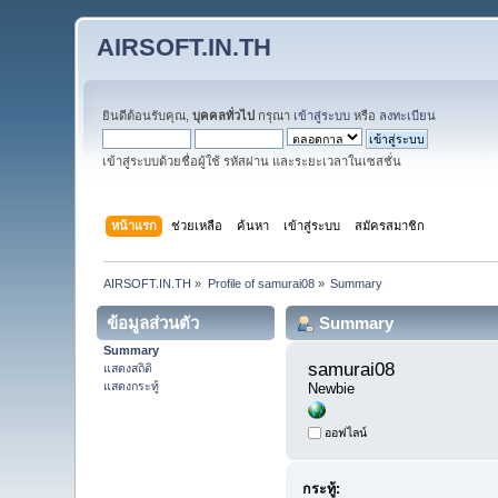
AIRSOFT.IN.TH
ยินดีต้อนรับคุณ,
บุคคลทั่วไป
กรุณา
เข้าสู่ระบบ
หรือ
ลงทะเบียน
เข้าสู่ระบบด้วยชื่อผู้ใช้ รหัสผ่าน และระยะเวลาในเซสชั่น
หน้าแรก
ช่วยเหลือ
ค้นหา
เข้าสู่ระบบ
สมัครสมาชิก
AIRSOFT.IN.TH
»
Profile of samurai08
»
Summary
ข้อมูลส่วนตัว
Summary
Summary
samurai08 
แสดงสถิติ
แสดงกระทู้
Newbie
ออฟไลน์
กระทู้: