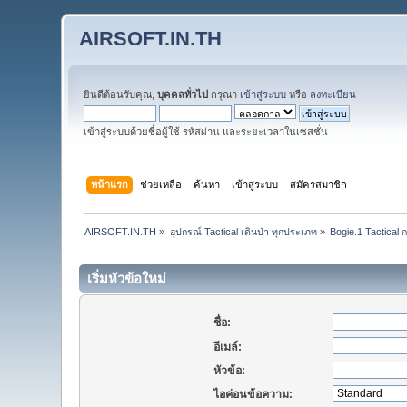
AIRSOFT.IN.TH
ยินดีต้อนรับคุณ,
บุคคลทั่วไป
กรุณา
เข้าสู่ระบบ
หรือ
ลงทะเบียน
เข้าสู่ระบบด้วยชื่อผู้ใช้ รหัสผ่าน และระยะเวลาในเซสชั่น
หน้าแรก
ช่วยเหลือ
ค้นหา
เข้าสู่ระบบ
สมัครสมาชิก
AIRSOFT.IN.TH
»
อุปกรณ์ Tactical เดินป่า ทุกประเภท
»
Bogie.1 Tactica
เริ่มหัวข้อใหม่
ชื่อ:
อีเมล์:
หัวข้อ:
ไอค่อนข้อความ: