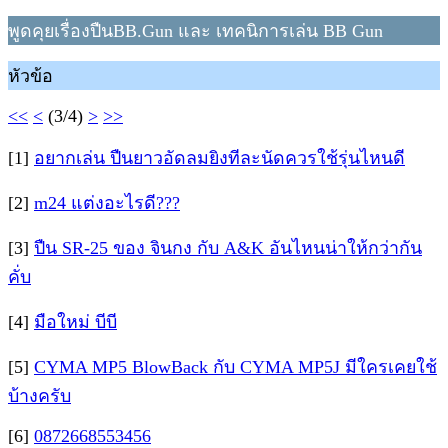
พูดคุยเรื่องปืนBB.Gun และ เทคนิการเล่น BB Gun
หัวข้อ
<<
<
(3/4)
>
>>
[1]
อยากเล่น ปืนยาวอัดลมยิงทีละนัดควรใช้รุ่นไหนดี
[2]
m24 แต่งอะไรดี???
[3]
ปืน SR-25 ของ จินกง กับ A&K อันไหนน่าให้กว่ากัน
คั่บ
[4]
มือใหม่ บีบี
[5]
CYMA MP5 BlowBack กับ CYMA MP5J มีใครเคยใช้
บ้างครับ
[6]
0872668553456