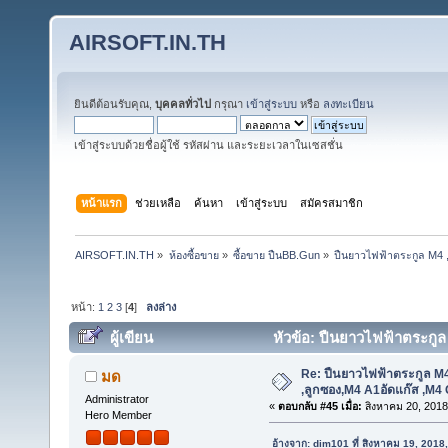
AIRSOFT.IN.TH
ยินดีต้อนรับคุณ,
บุคคลทั่วไป
กรุณา
เข้าสู่ระบบ
หรือ
ลงทะเบียน
เข้าสู่ระบบด้วยชื่อผู้ใช้ รหัสผ่าน และระยะเวลาในเซสชั่น
หน้าแรก
ช่วยเหลือ
ค้นหา
เข้าสู่ระบบ
สมัครสมาชิก
AIRSOFT.IN.TH
»
ห้องซื้อขาย
»
ซื้อขาย ปืนBB.Gun
»
ปืนยาวไฟฟ้าตระกูล M4 
หน้า:
1
2
3
[
4
]
ลงล่าง
ผู้เขียน
หัวข้อ: ปืนยาวไฟฟ้าตระกู
(อ่าน 289708 ครั้ง)
Re: ปืนยาวไฟฟ้าตระกูล M4
มด
,ลูกซอง,M4 A1อัดแก๊ส ,M4
Administrator
«
ตอบกลับ #45 เมื่อ:
สิงหาคม 20, 2018
Hero Member
อ้างจาก: dim101 ที่ สิงหาคม 19, 2018