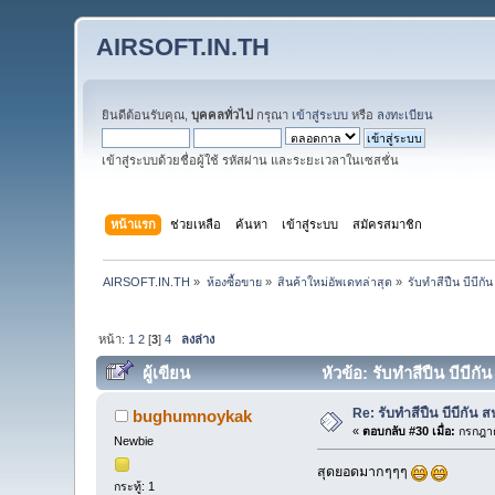
AIRSOFT.IN.TH
ยินดีต้อนรับคุณ,
บุคคลทั่วไป
กรุณา
เข้าสู่ระบบ
หรือ
ลงทะเบียน
เข้าสู่ระบบด้วยชื่อผู้ใช้ รหัสผ่าน และระยะเวลาในเซสชั่น
หน้าแรก
ช่วยเหลือ
ค้นหา
เข้าสู่ระบบ
สมัครสมาชิก
AIRSOFT.IN.TH
»
ห้องซื้อขาย
»
สินค้าใหม่อัพเดทล่าสุด
»
รับทำสีปืน บีบี
หน้า:
1
2
[
3
]
4
ลงล่าง
ผู้เขียน
หัวข้อ: รับทำสีปืน บีบี
Re: รับทำสีปืน บีบีกั
bughumnoykak
«
ตอบกลับ #30 เมื่อ:
กรกฎาค
Newbie
สุดยอดมากๆๆๆ
กระทู้: 1