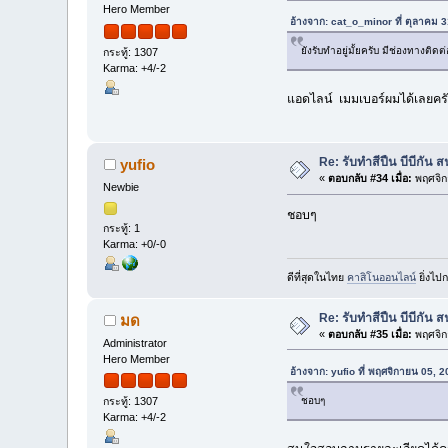
Hero Member
อ้างจาก: cat_o_minor ที่ ตุลาคม 
ยังรับทำอยู่มั้ยครับ มีช่องทางติดต
กระทู้: 1307
Karma: +4/-2
แอดไลน์ เมมเบอร์ผมได้เลยค
Re: รับทำสีปืน บีบีกั
yufio
«
ตอบกลับ #34 เมื่อ:
พฤศจิก
Newbie
ชอบๆ
กระทู้: 1
Karma: +0/-0
ดีที่สุดในไทย
คาสิโนออนไลน์
ยิ่งไปก
Re: รับทำสีปืน บีบีกั
มด
«
ตอบกลับ #35 เมื่อ:
พฤศจิก
Administrator
Hero Member
อ้างจาก: yufio ที่ พฤศจิกายน 05, 
ชอบๆ
กระทู้: 1307
Karma: +4/-2