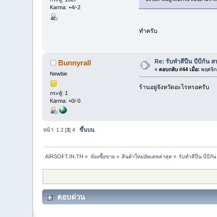
Karma: +4/-2
ืทำครับ
Re: รับทำสีปืน บีบีกั
Bunnyrall
«
ตอบกลับ #44 เมื่อ:
พฤศจิก
Newbie
ร้านอยู่จังหวัดอะไรหรอครับ
กระทู้: 1
Karma: +0/-0
หน้า:
1
2
[
3
]
4
ขึ้นบน
AIRSOFT.IN.TH
»
ห้องซื้อขาย
»
สินค้าใหม่อัพเดทล่าสุด
»
รับทำสีปืน บีบี
ตอบด่วน