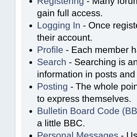
Registering
- Many forum
gain full access.
Logging In
- Once regist
their account.
Profile
- Each member has
Search
- Searching is an
information in posts and 
Posting
- The whole poin
to express themselves.
Bulletin Board Code (B
a little BBC.
Personal Messages
- Us