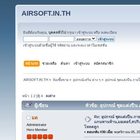
AIRSOFT.IN.TH
ยินดีต้อนรับคุณ,
บุคคลทั่วไป
กรุณา
เข้าสู่ระบบ
หรือ
ลงทะเบียน
เข้าสู่ระบบด้วยชื่อผู้ใช้ รหัสผ่าน และระยะเวลาในเซสชั่น
หน้าแรก
ช่วยเหลือ
ค้นหา
เข้าสู่ระบบ
สมัครสมาชิก
AIRSOFT.IN.TH
»
ห้องซื้อขาย
»
อุปกรณ์เสริม ต่าง ๆ
»
อุปกรณ์ ชุดแต่งปืน ภาย
หน้า:
1
2
[
3
]
4
ลงล่าง
ผู้เขียน
หัวข้อ: อุปกรณ์ ชุดแต่งปื
ต่าง ๆ ,ที่โหลดลูก ฯลฯ (อ่าน 185225 ครั้ง)
Re: อุปกรณ์ ชุดแต่งปืน ภา
มด
แกนพานท้าน,มอเตอร์,สปริง,แ
Administrator
โหลดลูก
Hero Member
«
ตอบกลับ #30 เมื่อ:
พฤศจิกายน 05, 20