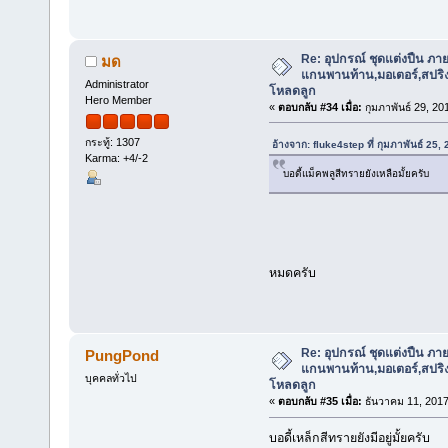
Re: อุปกรณ์ ชุดแต่งปืน ภา
มด
แกนพานท้าน,มอเตอร์,สปริง,แ
Administrator
โหลดลูก
Hero Member
«
ตอบกลับ #34 เมื่อ:
กุมภาพันธ์ 29, 20
กระทู้: 1307
อ้างจาก: fluke4step ที่ กุมภาพันธ์ 25
Karma: +4/-2
บอดี้แม็คพลูสีทรายยังเหลือมั้ยครับ
หมดครับ
Re: อุปกรณ์ ชุดแต่งปืน ภา
PungPond
แกนพานท้าน,มอเตอร์,สปริง,แ
บุคคลทั่วไป
โหลดลูก
«
ตอบกลับ #35 เมื่อ:
ธันวาคม 11, 2017
บอดี้เหล็กสีทรายยังมีอยู่มั้ยครับ