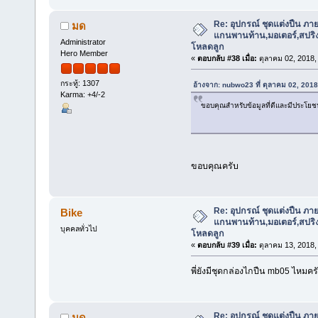
Re: อุปกรณ์ ชุดแต่งปืน ภา
มด
แกนพานท้าน,มอเตอร์,สปริง,แ
Administrator
โหลดลูก
Hero Member
«
ตอบกลับ #38 เมื่อ:
ตุลาคม 02, 2018,
กระทู้: 1307
อ้างจาก: nubwo23 ที่ ตุลาคม 02, 201
Karma: +4/-2
ขอบคุณสำหรับข้อมูลที่ดีและมีประโยชน
ขอบคุณครับ
Re: อุปกรณ์ ชุดแต่งปืน ภา
Bike
แกนพานท้าน,มอเตอร์,สปริง,แ
บุคคลทั่วไป
โหลดลูก
«
ตอบกลับ #39 เมื่อ:
ตุลาคม 13, 2018,
พี่ยังมีชุดกล่องไกปืน mb05 ไหมคร
Re: อุปกรณ์ ชุดแต่งปืน ภา
มด