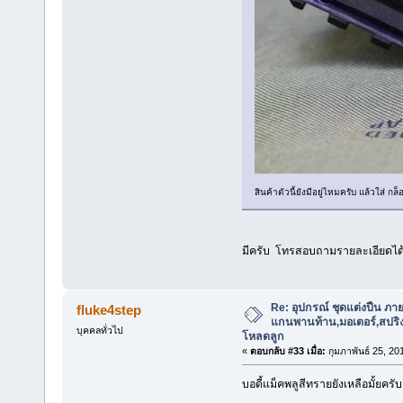
สินค้าตัวนี้ยังมีอยู่ไหมครับ แล้วใส่ กล
มีครับ โทรสอบถามรายละเอียดได
Re: อุปกรณ์ ชุดแต่งปืน ภา
fluke4step
แกนพานท้าน,มอเตอร์,สปริง,แ
บุคคลทั่วไป
โหลดลูก
«
ตอบกลับ #33 เมื่อ:
กุมภาพันธ์ 25, 20
บอดี้แม็คพลูสีทรายยังเหลือมั้ยครับ